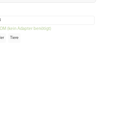
4
POM (kein Adapter benötigt)
der
Tiere