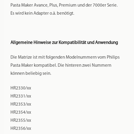
HR2665/xx
Wenn Sie unsicher sind, ob Ihr Modell für die Matrizen passt,
schreiben Sie uns gerne eine Nachricht, am besten mit
einem Foto Ihrer Nudelmaschine. Wir werden Ihnen zeitnah
antworten und sagen, welche Matrizen bei Ihnen passen.
POM ist die Abkürzung für Polyoxymethylen, ein garantiert
lebensmittelechter Kunststoff. Es handelt sich dabei um
genau das gleiche Material, dass auch bei den Philips
Pastamakermatrizen verwendet wird.
POM hat den Vorteil, dass es nicht viel wiegt und man die
Matrizen zur Reinigung in die Spülmaschine geben kann.
Bitte beachten Sie, dass die Matrizen mit Microfräsen
gefertigt werden. Das ist ein aufwändiges Verfahren, das
filigrane Formen ermöglicht. Aber kleine Kratzer von der