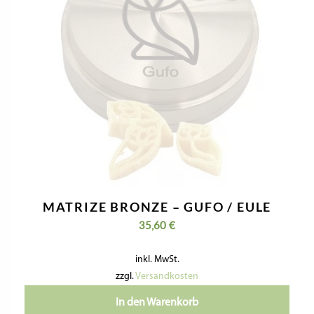
Kontaktiere Uns
Impressum
Datenschutzerklärung
Geschäftsbedingungen
Widerrufsbelehrung & Widerrufsformular
Versandkosten & Lieferzeit
Zahlungsinformationen
VERTRAG WIDERRUFEN
Folge Uns:
pastideadeutschland
giselasgaumenfreunde
E-mail