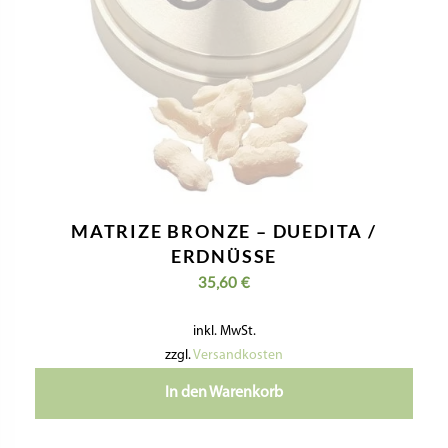
MATRIZE BRONZE – BUCATINI 3,2
MM
Bewertet
mit
Unverified overall ratings
5.00
32,90
€
von 5
inkl. MwSt.
zzgl.
Versandkosten
In den Warenkorb