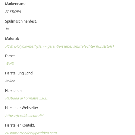
Adapter benötigt:
Nein
PRODUKTSICHERHEIT
HERSTELLERINFORMATIONEN
REZENSIONEN
Es gibt noch keine Rezensionen.
Schreibe die erste Rezension für „Matrize POM –
Pinguin 25,5 mm für Philips Pastamaker Avance /
7000er“
VERWANDTE PRODUKTE
Du musst
angemeldet
sein, um eine Rezension veröffentlichen zu können.