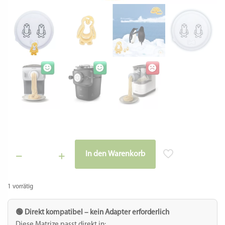
EAN: 8054796714391
ARTIKELNUMMER:
923-HR2355417
Kategorie:
Serie 7000 Matrizen POM (kein Adapter benötigt)
Schlagwörter:
Kinder
Motivnudeln
Tiere
Teile dieses Produkt:
Facebook
Twitter
Email
Gmail
WhatsApp
Teilen
Matrize aus POM Pinguin
Tagträumen, fröhlich sein, niedlich aussehen…. So wie ein
Pinguin