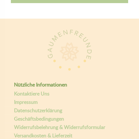
Giselas Gaumenfreunde
Copyright ©
| Entwickelt von:
teamq.biz
2026