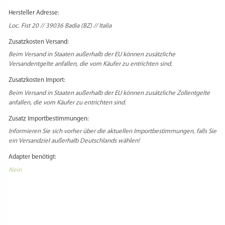
MATRIZE BRONZE – DUEDITA /
ERDNÜSSE
35,60
€