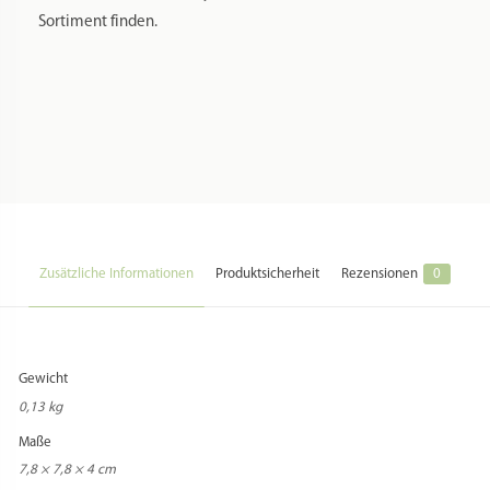
Hersteller:
Pastidea di Formatre S.R.L.
Hersteller Webseite:
https://pastidea.com/it/
Hersteller Kontakt:
customerservice@pastidea.com
Hersteller Adresse:
Loc. Fist 20 // 39036 Badia (BZ) // Italia
Zusatzkosten Versand:
Beim Versand in Staaten außerhalb der EU können zusätzliche
Versandentgelte anfallen, die vom Käufer zu entrichten sind.
Zusatzkosten Import:
Beim Versand in Staaten außerhalb der EU können zusätzliche Zollentgelte
anfallen, die vom Käufer zu entrichten sind.
Zusatz Importbestimmungen:
Informieren Sie sich vorher über die aktuellen Importbestimmungen, falls Sie
ein Versandziel außerhalb Deutschlands wählen!