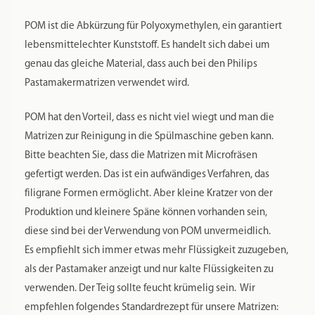
Bitte nur kalte Flüssigkeiten verwenden.
Mehl vermeiden, besser durch Grieß ersetzen.
Bindemittel wie Xanthan, Gluten, etc. nur in geringem
Umfang einsetzen, maximal 1 Teelöffel auf 500 gr trockener
Zutaten. Der Teig wird ansonsten zu fest, die Matrizen
könnten brechen.
Wenn man den Teig länger knetet bzw. ruhen lässt,
entwickelt sich das Gluten von alleine.
Einen guten Nudelteig erkennt man daran, dass er feucht
bröselig ist.
Auch die Produktion von glutenfreien Nudeln ist mit den
Matrizen möglich.
Tauchen Sie mit den Gaumen-Freunden ein in die Welt der
eigenen Nudelproduktion. Der Geschmack von frischer