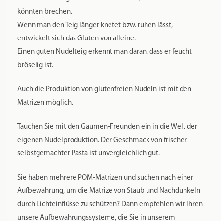
Gewicht
0,13 kg
Maße
7,8 × 7,8 × 4 cm
Markenname:
PASTIDEA
Spülmaschinenfest:
Ja
Material:
POM (Polyoxymethylen – garantiert lebensmittelechter Kunststoff)
Farbe:
Weiß
Herstellung Land:
Italien