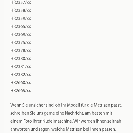
Produktion und kleinere Späne können vorhanden sein,
diese sind bei der Verwendung von POM unvermeidlich.
Es empfiehlt sich immer etwas mehr Flüssigkeit zuzugeben,
als der Pastamaker anzeigt und nur kalte Flüssigkeiten zu
verwenden. Der Teig sollte feucht krümelig sein. Wir
empfehlen folgendes Standardrezept für unsere Matrizen:
Zutaten:
250 g Hartweizengriess bzw. Semola rimacinata
Wählen Sie EINE der folgenden Zutaten aus:
100 ml kaltes Wasser oder
110 ml Flüssigkeit bestehend aus zwei Eiern, Rest Wasser,
leicht verquirlt
Anleitung: