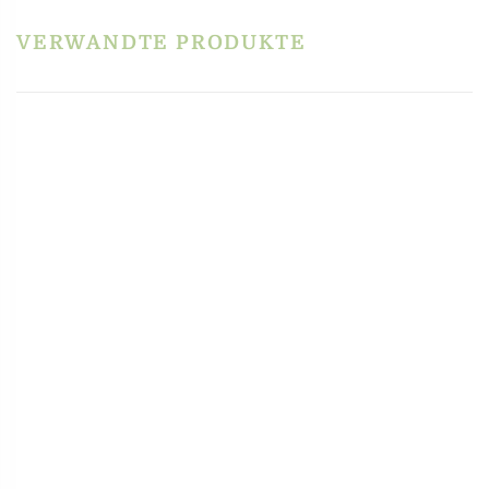
Schreibe die erste Rezension für „Matrize POM –
Dinosaurier für Philips Pastamaker Avance /
7000er“
VERWANDTE PRODUKTE
Du musst
angemeldet
sein, um eine Rezension veröffentlichen zu können.