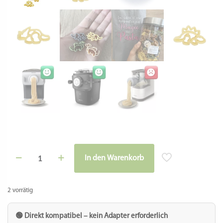
Matrize
In den Warenkorb
POM
-
Dinosaurier
für
2 vorrätig
Philips
Pastamaker
Avance
🟢 Direkt kompatibel – kein Adapter erforderlich