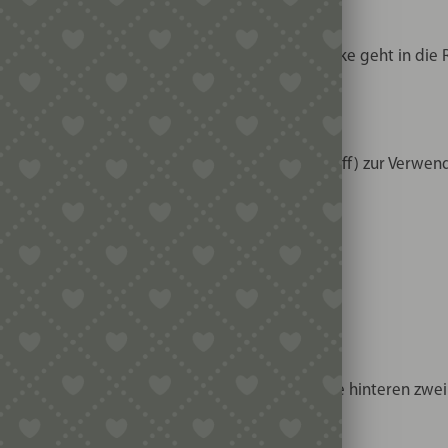
r als die normalen Spaghetti mit 2 mm. Die Dicke geht in die Ri
ylen – garantiert lebensmittelechter Kunststoff) zur Verwend
tät und Anwendung
ummern vom Philips Pasta Maker kompatibel. Die hinteren zwe