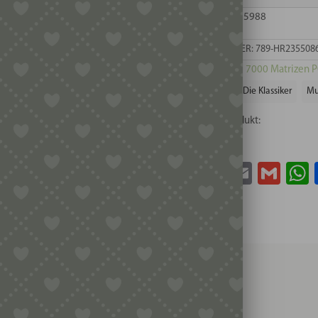
EAN: 8050249775988
ARTIKELNUMMER:
789-HR235508
Kategorie:
Serie 7000 Matrizen 
Schlagwörter:
Die Klassiker
Mu
Teile dieses Produkt:
Facebook
Twitter
Email
Gma
 Avance