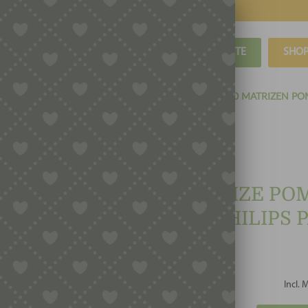
BLOG
REZEPTE
SHO
IZEN POM (KEIN ADAPTER BENÖTIGT)
SERIE 7000 MATRIZEN PO
VANCE / 7000ER
MATRIZE POM
FÜR PHILIPS 
Incl. 