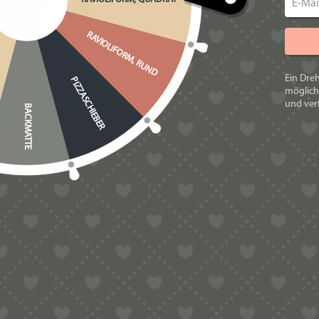
HR2382/xx
RAVIOLIFORM, RUND
HR2660/xx
HR2665/xx
Ein Dre
PIZZASCHIEBER
möglich
Wenn Sie unsicher sind, ob Ihr Modell 
und verf
BACKMATTE
Nudelmaschine. Wir werden Ihnen zeit
POM ist die Abkürzung für Polyoxymethy
Material, dass auch bei den Philips P
POM hat den Vorteil, dass es nicht vi
Bitte beachten Sie, dass die Matrizen 
Aber kleine Kratzer von der Produkti
Es empfiehlt sich immer etwas mehr Fl
sollte feucht krümelig sein. Ein Stand