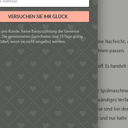
VERSUCHEN SIE IHR GLÜCK
h pro Kunde. Keine Barauszahlung der Gewinne
. Die gewonnenen Gutscheine sind 10 Tage gültig
für die Matrizen passt, schreiben Sie uns gerne eine Nachricht
allen, wenn sie nicht eingelöst werden.
nah antworten und sagen, welche Matrizen bei Ihnen passen.
len, ein garantiert lebensmittelechter Kunststoff. Es handelt
astamakermatrizen verwendet wird.
el wiegt und man die Matrizen zur Reinigung in die Spülmaschin
mit Microfräsen gefertigt werden. Das ist ein aufwändiges Verf
on und kleinere Späne können vorhanden sein, diese sind bei 
üssigkeit zuzugeben, als der Pastamaker anzeigt und nur kalte
ardrezept für unsere Matrizen finden Sie
hier
.