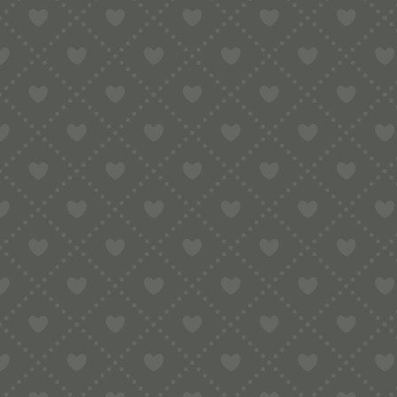
Gewicht
Maße
Markenname:
Spülmaschinenfes
Material:
Farbe:
Herstellung Land: