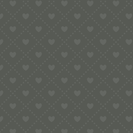
Matrize aus POM Spaghetti für Philips