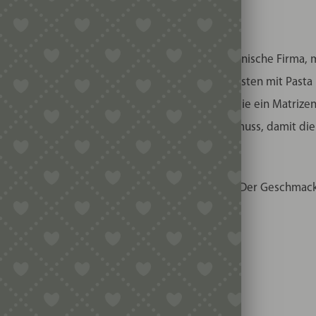
on der Marke Pastidea. Pastidea ist eine italienische Firma, 
ische Firma? Italiener kennen sich einfach am besten mit Pasta
rfolgt vom Trafilaio, übersetzt ist das so etwas wie ein Matrizen
e noch ein kleines bisschen weggefräst werden muss, damit di
cht diese Kunst par excellence.
 ein in die Welt der eigenen Nudelproduktion. Der Geschmack