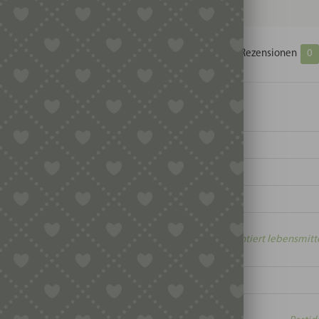
Zusätzliche Informationen
Produktsicherheit
Rezensionen
0
t:
POM (Polyoxymethylen – garantiert lebensmitte