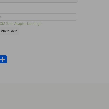
6
POM (kein Adapter benötigt)
schelnudeln
il
WhatsApp
Teilen