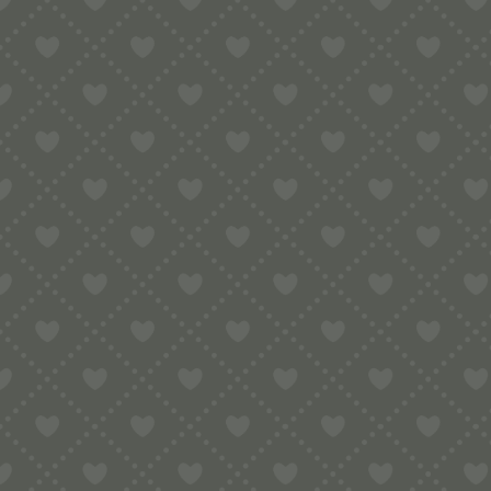
Sortiment
HOME
SHOP
PHILIPS PASTAMAKER 7000 / AVANCE
MATR
MATRIZE POM – SPAGHETTI 2,5 MM FÜR PHILIPS PASTAMAKER A