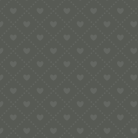
Was Sie sonst noch wissen sollten?
Unsere Matrizen stammen ausnahmslos v
von Nudelmatrizen. Warum eine italien
achten ist. Der Entwurf einer Matrize e
genau, an welcher Stelle einer Matriz
nehmen. Maurizio von Pastidea beherrs
Tauchen Sie mit den Gaumen-Freunde n
ist unvergleichlich gut.