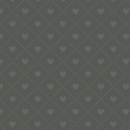
Durchmesser der Nudel: 2,5 mm
Diese Spaghetti sind einen Hauch dicke
Durchmesser: 2,5 mm
Teigwareneinsatz aus POM (Polyoxymeth
Plus, Premium und der 7000er Serie.
Es wird kein Adapter o.ä. benötigt.
Allgemeine Hinweise zur Kompatibili
Die Matrize ist mit folgenden Modeln
HR2330/xx