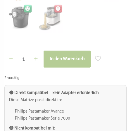
Matrize
In den Warenkorb
POM
Alternative:
-
Schwein
für
2 vorrätig
Philips
Pastamaker
Avance
🟢 Direkt kompatibel – kein Adapter erforderlich
/
Diese Matrize passt direkt in:
7000er
Menge
Philips Pastamaker Avance
Philips Pastamaker Serie 7000
🔴 Nicht kompatibel mit: