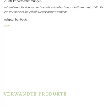
Zusatz Importbestimmungen:
Informieren Sie sich vorher über die aktuellen Importbestimmungen, falls Sie
ein Versandziel außerhalb Deutschlands wählen!
Adapter benötigt:
Nein
Select Language
▼
PRODUKTSICHERHEIT
HERSTELLERINFORMATIONEN
REZENSIONEN
Es gibt noch keine Rezensionen.
Schreibe die erste Rezension für „Matrize POM –
Schwein für Philips Pastamaker Avance / 7000er“
Du musst
angemeldet
sein, um eine Rezension veröffentlichen zu können.
VERWANDTE PRODUKTE