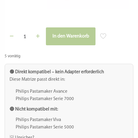
Matrize
In den Warenkorb
POM
Alternative:
-
Rad
glatt
5 vorrätig
für
Philips
Pastamaker
🟢 Direkt kompatibel – kein Adapter erforderlich
Avance
Diese Matrize passt direkt in:
/
7000er
Philips Pastamaker Avance
Menge
Philips Pastamaker Serie 7000
🔴 Nicht kompatibel mit:
Philips Pastamaker Viva
Philips Pastamaker Serie 5000
💡 Unsicher?