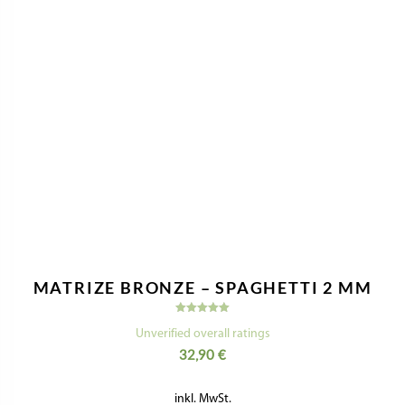
MATRIZE BRONZE – SPAGHETTI 2 MM
Bewertet
mit
Unverified overall ratings
5.00
32,90
€
von 5
inkl. MwSt.