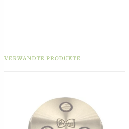
PRODUKTSICHERHEIT
HERSTELLERINFORMATIONEN
REZENSIONEN
Es gibt noch keine Rezensionen.
Schreibe die erste Rezension für „Matrize POM –
Rad glatt für Philips Pastamaker Avance / 7000er“
Du musst
angemeldet
sein, um eine Rezension veröffentlichen zu können.
VERWANDTE PRODUKTE