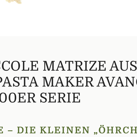
COLE MATRIZE AUS 
PASTA MAKER AVANC
00ER SERIE
 – DIE KLEINEN „ÖHRCH
italiens. Ihr Name bedeutet übersetzt „kleine Öhrchen“ und be
Stadt Bari. Dort werden Orecchiette bis heute traditionell von
n Stücken geformt, mit einem Messer über ein Holzbrett gezog