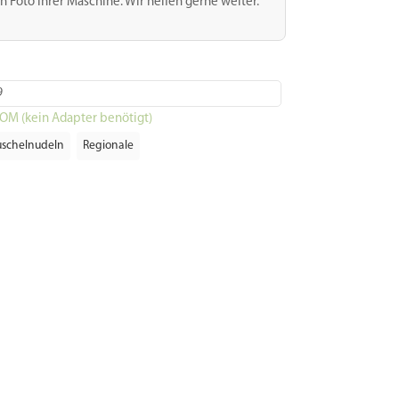
n Foto Ihrer Maschine. Wir helfen gerne weiter.
9
POM (kein Adapter benötigt)
schelnudeln
Regionale
il
WhatsApp
Teilen