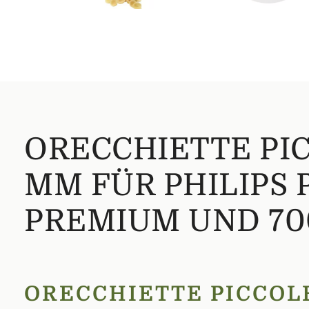
ORECCHIETTE PIC
MM FÜR PHILIPS 
PREMIUM UND 70
ORECCHIETTE PICCOLE
Orecchiette gehören zu den bekanntesten Pastasorten Süd
Die Ursprünge dieser Pasta liegen in Apulien rund um die 
regionalen Küche.
Bei der klassischen Herstellung wird der Teig zu kleine