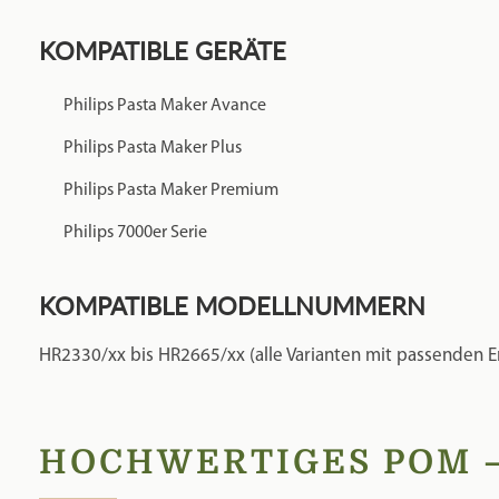
Philips 7000er Serie
KOMPATIBLE MODELLNUMMERN
HR2330/xx bis HR2665/xx (alle Varianten mit passenden E
HOCHWERTIGES POM –
Die Matrize besteht aus POM (Polyoxymethylen), einem h
Dieses Material wird auch bei originalen Pastamaker-Matr
VORTEILE VON POM