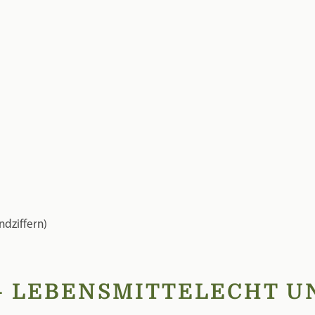
ndziffern)
 LEBENSMITTELECHT U
ochwertigen, lebensmittelechten Kunststoff.
izen verwendet und ist ideal für den regelmäßigen Einsatz ge