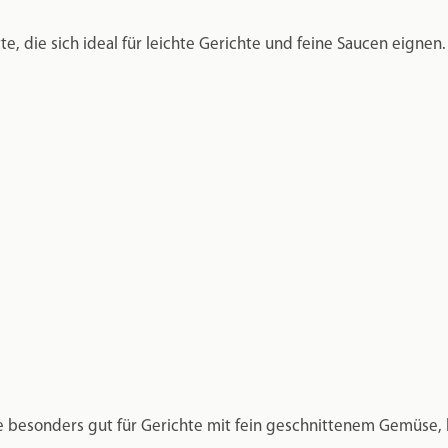
e besonders gut für Gerichte mit fein geschnittenem Gemüse,
FÜR KLASSISCHE PASTA
tsteht eine besonders klassische, authentische Pasta-Textur, w