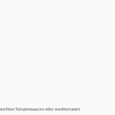
 leichten Tomatensaucen oder mediterranen
-TEXTUR
ie sie auch bei traditionellen handgefertigten Orecchiette