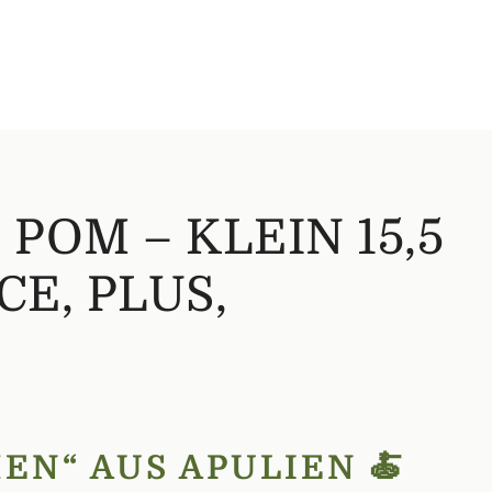
POM – KLEIN 15,5
E, PLUS,
EN“ AUS APULIEN 🍝
schreibt ihre charakteristische Form.
 Hand hergestellt und gelten als fester Bestandteil der
en und anschließend umgestülpt. So entstehen die