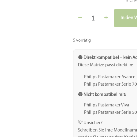
Incl. 
Matrize
In den 
POM
Alternative:
-
Orecchiette
5 vorrätig
klein
-
🟢 Direkt kompatibel – kein Ad
15,5
Diese Matrize passt direkt in:
mm
Philips Pastamaker Avance
-
Philips Pastamaker Serie 7
für
🔴 Nicht kompatibel mit:
Philips
Philips Pastamaker Viva
Pastamaker
Philips Pastamaker Serie 5
Avance
💡 Unsicher?
/
Schreiben Sie Ihre Modellnum
7000er