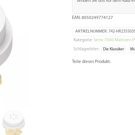
senden Sie uns vor dem Kauf ei
Menge
EAN: 8050249774127
ARTIKELNUMMER:
742-HR235503
Kategorie:
Serie 7000 Matrizen 
Schlagwörter:
Die Klassiker
Mu
Teile dieses Produkt:
Facebook
Twitter
Email
Gma