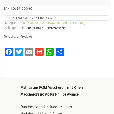
Aufpassen muss man, dass man sie nicht
verwechselt. Denn die in Deutschland
meistens als Maccheroni verkauften Nudeln,
sind etwas kleiner als diese hier. D.h. wer die
deutschen Maccheroni sucht, wird bei einer
Matrize mit dem Namen „Bucatini“ fündig.
Teigwareneinsatz aus POM (Polyoxymethylen
– garantiert lebensmittelechter Kunststoff)
zur Verwendung in Philips Pasta Maker
Avance, Plus, Premium und der 7000er Serie.
Es wird kein Adapter o.ä. benötigt.
Allgemeine Hinweise zur Kompatibilität und
Anwendung