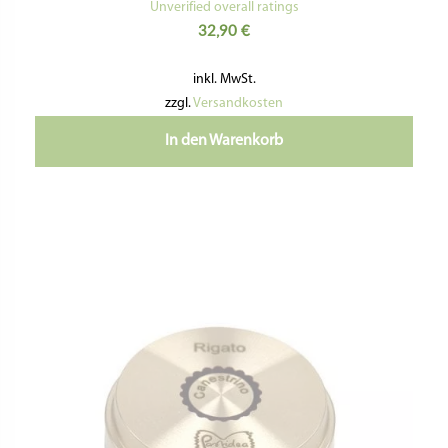
MATRIZE BRONZE – CANESTRINO /
KÖRBCHEN GESTREIFT Ø 15 MM
Bewertet
mit
Unverified overall ratings
5.00
35,60
€
von 5
inkl. MwSt.
zzgl.
Versandkosten
In den Warenkorb