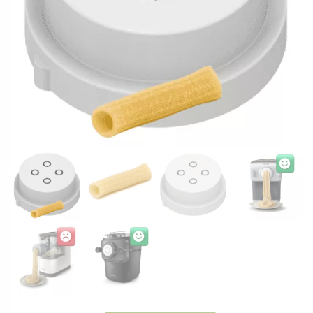
9,5
Philips Pastamaker Avance
mm
Philips Pastamaker Serie 7000
für
Philips
🔴 Nicht kompatibel mit:
Pastamaker
Avance
Philips Pastamaker Viva
/
Philips Pastamaker Serie 5000
7000er
Menge
💡 Unsicher?
Schreiben Sie Ihre Modellnummer ins Kommentarfeld der
Bestellung oder senden Sie uns vor dem Kauf ein Foto Ihrer
Maschine. Wir helfen gerne weiter.
EAN: 806891200495
ARTIKELNUMMER:
787-HR2355324R
Kategorie:
Serie 7000 Matrizen POM (kein Adapter benötigt)
Schlagwörter:
Die Klassiker
Röhrennudeln
Teile dieses Produkt: