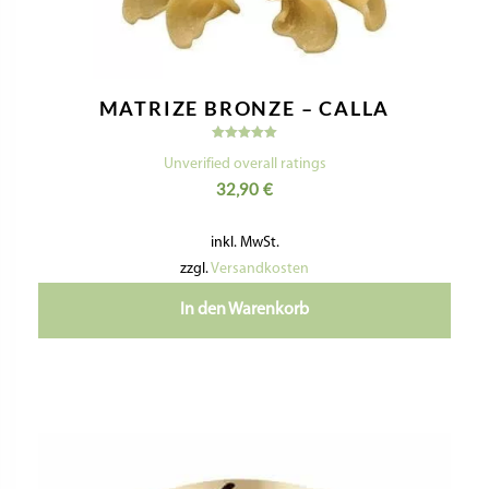
MATRIZE BRONZE – CONCHIGLIA
RIGATA GIANT / SEHR GROSSE M
USCHEL MIT STREIFEN
Bewertet
mit
Unverified overall ratings
5.00
32,90
€
von 5
inkl. MwSt.
zzgl.
Versandkosten
In den Warenkorb