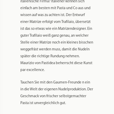
Gewicht
0,13 kg
Maße
7,8 × 7,8 × 4 cm
Markenname:
PASTIDEA
Spülmaschinenfest:
Ja
Material:
POM (Polyoxymethylen – garantiert lebensmittelechter Kunststoff)
Farbe:
Weiß
Herstellung Land:
Italien