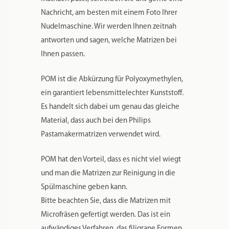
anzeigt und nur kalte Flüssigkeiten zu
verwenden. Der Teig sollte feucht krümelig
sein. Ein Standardrezept für unsere Matrizen
finden Sie
hier
.
Was Sie sonst noch wissen sollten?
Unsere Matrizen stammen ausnahmslos von
der Marke Pastidea. Pastidea ist eine
italienische Firma, mit jahrelanger Erfahrung
im Design von Nudelmatrizen. Warum eine
italienische Firma? Italiener kennen sich
einfach am besten mit Pasta und Co aus und
wissen auf was zu achten ist. Der Entwurf
einer Matrize erfolgt vom Trafilaio, übersetzt
ist das so etwas wie ein Matrizendesigner. Ein
guter Trafilaio weiß ganz genau, an welcher
Stelle einer Matrize noch ein kleines bisschen