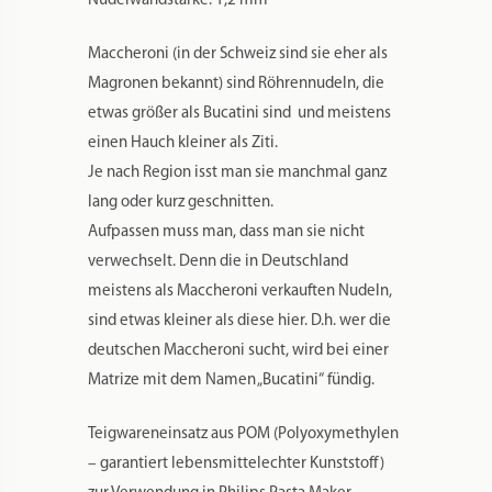
Die Matrize ist mit folgenden Modelnummern
vom Philips Pasta Maker kompatibel. Die
hinteren zwei Nummern können beliebig
sein.
HR2330/xx
HR2331/xx
HR2353/xx
HR2354/xx
HR2355/xx
HR2356/xx
HR2357/xx
HR2358/xx
HR2359/xx
HR2365/xx
HR2369/xx