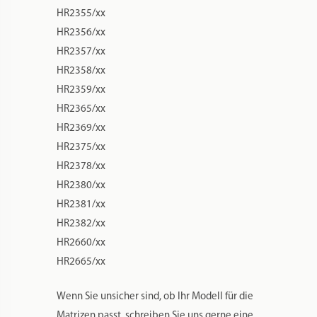
Es handelt sich dabei um genau das gleiche
Material, dass auch bei den Philips
Pastamakermatrizen verwendet wird.
POM hat den Vorteil, dass es nicht viel wiegt
und man die Matrizen zur Reinigung in die
Spülmaschine geben kann.
Bitte beachten Sie, dass die Matrizen mit
Microfräsen gefertigt werden. Das ist ein
aufwändiges Verfahren, das filigrane Formen
ermöglicht. Aber kleine Kratzer von der
Produktion und kleinere Späne können
vorhanden sein, diese sind bei der
Verwendung von POM unvermeidlich.
Es empfiehlt sich immer etwas mehr
Flüssigkeit zuzugeben, als der Pastamaker