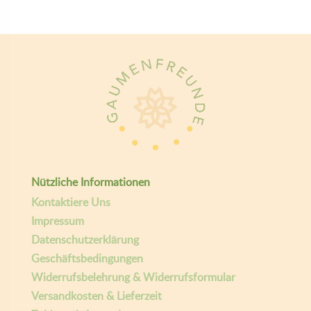
giselasgaumenfreunde
E-mail
Giselas Gaumenfreunde
Copyright ©
| Entwickelt von:
teamq.biz
2026