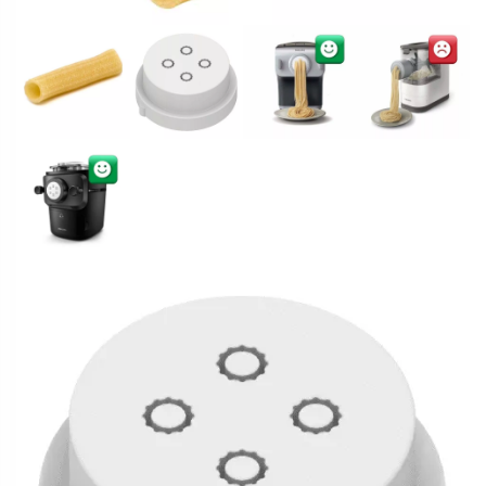
Matrize
In den Warenkorb
POM
Alternative:
-
Maccheroni
rigato
4 vorrätig
/
Maccheroni
mit
🟢 Direkt kompatibel – kein Adapter erforderlich
Streifen
Diese Matrize passt direkt in:
Ø