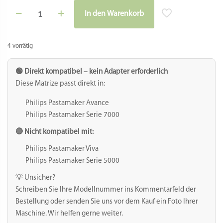
Facebook
Twitter
Email
Gmail
WhatsApp
Teilen
Matrize aus POM Maccheroni mit Rillen –
Maccheroni rigato für Philips Avance
Durchmesser der Nudel: 9,5 mm
Nudelwandstärke: 1,2 mm
Maccheroni (in der Schweiz sind sie eher als
Magronen bekannt) sind Röhrennudeln, die
etwas größer als Bucatini sind und meistens
einen Hauch kleiner als Ziti.
Je nach Region isst man sie manchmal ganz
lang oder kurz geschnitten.