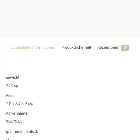
Hersteller:
Pastidea di Formatre S.R.L.
Hersteller Webseite:
https://pastidea.com/it/
Hersteller Kontakt:
customerservice@pastidea.com
Hersteller Adresse:
Loc. Fist 20 // 39036 Badia (BZ) // Italia
Zusatzkosten Versand:
Beim Versand in Staaten außerhalb der EU können zusätzliche
Versandentgelte anfallen, die vom Käufer zu entrichten sind.
Zusatzkosten Import:
Beim Versand in Staaten außerhalb der EU können zusätzliche Zollentgelte
anfallen, die vom Käufer zu entrichten sind.
Zusatz Importbestimmungen:
Informieren Sie sich vorher über die aktuellen Importbestimmungen, falls Sie
ein Versandziel außerhalb Deutschlands wählen!