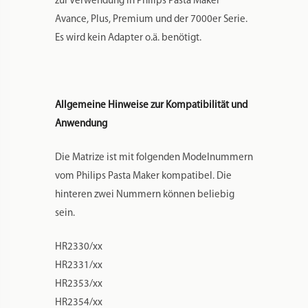
HR2375/xx
HR2378/xx
HR2380/xx
HR2381/xx
HR2382/xx
HR2660/xx
HR2665/xx
Wenn Sie unsicher sind, ob Ihr Modell für die
Matrizen passt, schreiben Sie uns gerne eine
Nachricht, am besten mit einem Foto Ihrer
Nudelmaschine. Wir werden Ihnen zeitnah
antworten und sagen, welche Matrizen bei
Ihnen passen.
POM ist die Abkürzung für Polyoxymethylen,
ein garantiert lebensmittelechter Kunststoff.