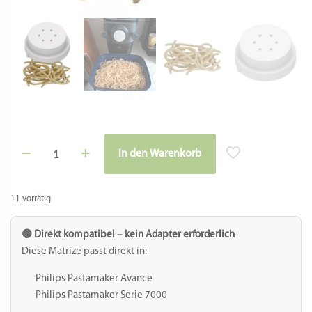
Matrize
In den Warenkorb
POM
Alternative:
-
Bucatini
3,5
11 vorrätig
mm
für
Philips
🟢 Direkt kompatibel – kein Adapter erforderlich
Pastamaker
Diese Matrize passt direkt in:
Avance
/
Philips Pastamaker Avance
7000er
Philips Pastamaker Serie 7000
Menge