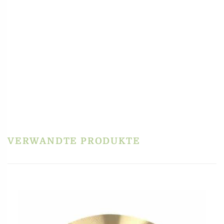
Select Language
▼
PRODUKTSICHERHEIT
HERSTELLERINFORMATIONEN
REZENSIONEN
Es gibt noch keine Rezensionen.
Schreibe die erste Rezension für „Matrize POM –
Bucatini 3,5 mm für Philips Pastamaker Avance /
7000er“
VERWANDTE PRODUKTE
Du musst
angemeldet
sein, um eine Rezension veröffentlichen zu können.