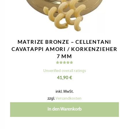
MATRIZE BRONZE – CELLENTANI
CAVATAPPI AMORI / KORKENZIEHER
7 MM
Bewertet
mit
Unverified overall ratings
5.00
41,90
€
von 5
inkl. MwSt.
zzgl.
Versandkosten
In den Warenkorb