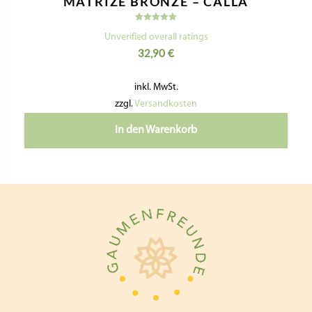
MATRIZE BRONZE – CALLA
Bewertet
mit
Unverified overall ratings
5.00
32,90
€
von 5
inkl. MwSt.
zzgl.
Versandkosten
In den Warenkorb