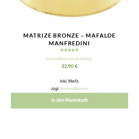
MATRIZE BRONZE – MAFALDE
MANFREDINI
Bewertet
mit
Unverified overall ratings
5.00
32,90
€
von 5
inkl. MwSt.
zzgl.
Versandkosten
In den Warenkorb