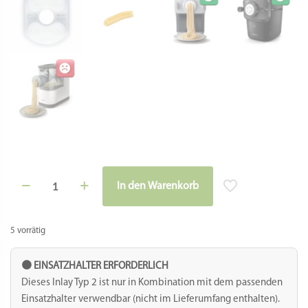
Inlay
In den Warenkorb
POM
Alternative:
(Typ
2)
-
5 vorrätig
Silatelli
-
Einsatzhalter
🟠 EINSATZHALTER ERFORDERLICH
erforderlich
Dieses Inlay Typ 2 ist nur in Kombination mit dem passenden
Menge
Einsatzhalter verwendbar (nicht im Lieferumfang enthalten).