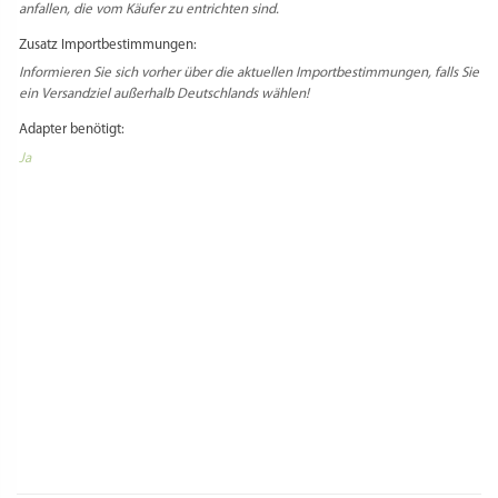
anfallen, die vom Käufer zu entrichten sind.
Zusatz Importbestimmungen:
Informieren Sie sich vorher über die aktuellen Importbestimmungen, falls Sie
ein Versandziel außerhalb Deutschlands wählen!
Adapter benötigt:
Ja
Select Language
▼
PRODUKTSICHERHEIT
HERSTELLERINFORMATIONEN
REZENSIONEN
Es gibt noch keine Rezensionen.
Schreibe die erste Rezension für „Inlay POM (Typ
2) – Silatelli – Einsatzhalter erforderlich“
Du musst
angemeldet
sein, um eine Rezension veröffentlichen zu können.