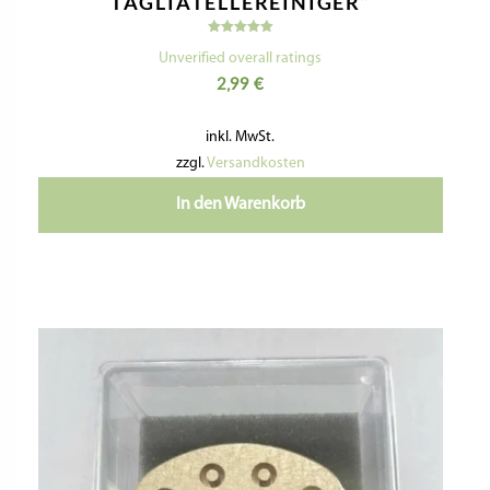
TAGLIATELLEREINIGER“
Bewertet
mit
Unverified overall ratings
5.00
2,99
€
von 5
inkl. MwSt.
zzgl.
Versandkosten
In den Warenkorb