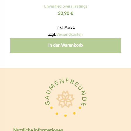
Bewertet
mit
Unverified overall ratings
5.00
32,90
€
von 5
inkl. MwSt.
zzgl.
Versandkosten
In den Warenkorb
Nützliche Informationen