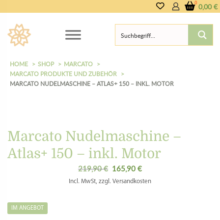
0,00
€
HOME
SHOP
MARCATO
MARCATO PRODUKTE UND ZUBEHÖR
MARCATO NUDELMASCHINE – ATLAS+ 150 – INKL. MOTOR
Marcato Nudelmaschine –
Atlas+ 150 – inkl. Motor
219,90
€
165,90
€
Ursprünglicher
Aktueller
Preis
Preis
Incl. MwSt, zzgl. Versandkosten
war:
ist:
219,90 €
165,90 €.
IM ANGEBOT