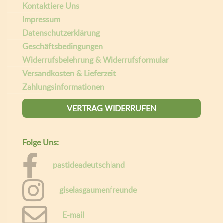
Kontaktiere Uns
5
5
€
Impressum
,
.
Datenschutzerklärung
9
Geschäftsbedingungen
0
Widerrufsbelehrung & Widerrufsformular
€
Versandkosten & Lieferzeit
Zahlungsinformationen
VERTRAG WIDERRUFEN
Folge Uns:
pastideadeutschland
giselasgaumenfreunde
E-mail