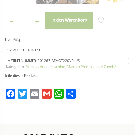
In den Warenkorb
Marcato
Alternative:
Nudelmaschine
-
1 vorrätig
Atlas+
150
EAN: 8000011010151
-
inkl.
ARTIKELNUMMER:
301267-ATMOT220VPLUS
Motor
Kategorien:
Marcato Nudelmaschine
,
Marcato Produkte und Zubehör
Menge
Teile dieses Produkt:
Facebook
Twitter
Email
Gmail
WhatsApp
Teilen