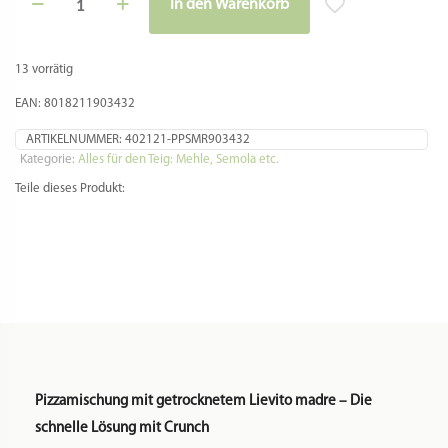
In den Warenkorb
mit
getrocknetem
Lievito
madre
13 vorrätig
-
Die
EAN: 8018211903432
schnelle
Lösung
ARTIKELNUMMER:
402121-PPSMR903432
mit
Kategorie:
Alles für den Teig: Mehle, Semola etc.
Crunch
Teile dieses Produkt:
-
von
Molino
Facebook
Twitter
Email
Gmail
WhatsApp
Teilen
Rossetto
Menge
Pizzamischung mit getrocknetem Lievito madre – Die