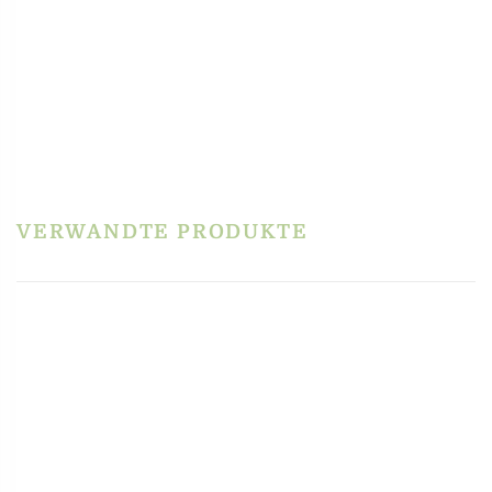
PRODUKTSICHERHEIT
HERSTELLERINFORMATIONEN
REZENSIONEN
Es gibt noch keine Rezensionen.
Schreibe die erste Rezension für „Pizzamischung
mit getrocknetem Lievito madre – Die schnelle
Lösung mit Crunch – von Molino Rossetto“
VERWANDTE PRODUKTE
Du musst
angemeldet
sein, um eine Rezension veröffentlichen zu können.