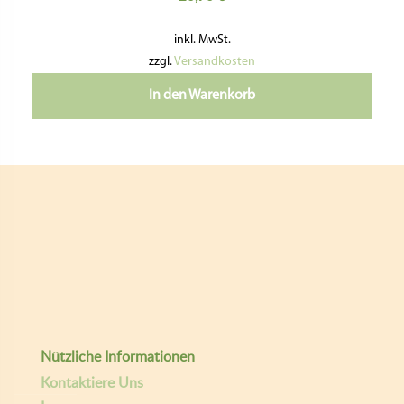
Folge Uns:
pastideadeutschland
giselasgaumenfreunde
E-mail
Giselas Gaumenfreunde
Copyright ©
| Entwickelt von:
teamq.biz
2026