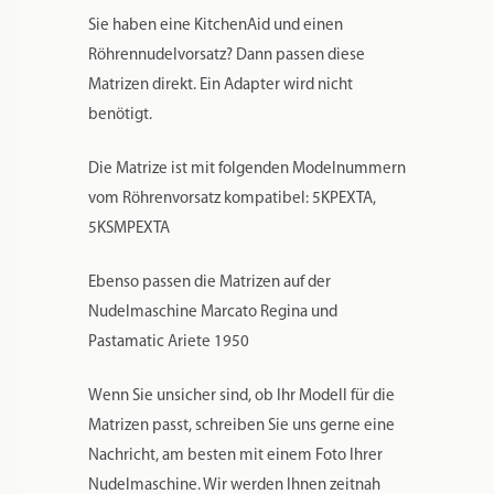
Pastamakermatrizen verwendet wird.
POM hat den Vorteil, dass es nicht viel wiegt
und man die Matrizen zur Reinigung in die
Spülmaschine geben kann.
Bitte beachten Sie, dass die Matrizen mit
Microfräsen gefertigt werden. Das ist ein
aufwändiges Verfahren, das filigrane Formen
ermöglicht. Aber kleine Kratzer von der
Produktion und kleinere Späne können
vorhanden sein, diese sind bei der
Verwendung von POM unvermeidlich.
Es empfiehlt sich immer etwas mehr
Flüssigkeit zuzugeben, als Ihre
Nudelmaschine anzeigt und nur kalte
Flüssigkeiten zu verwenden. Der Teig sollte
feucht krümelig sein. Ein Standardrezept für