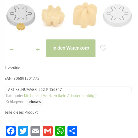
KitchenAid Röhrennudelvorsatz und Marcato
Regina.
Es wird kein Adapter benötigt.
Pasta Größe ca.: 40 mm
Pasta Stärke ca.: 1,0 mm
Allgemeine Hinweise zur Kompatibilität und
Anwendung
Sie haben eine KitchenAid und einen
Röhrennudelvorsatz? Dann passen diese
Matrizen direkt. Ein Adapter wird nicht
benötigt.
Die Matrize ist mit folgenden Modelnummern
vom Röhrenvorsatz kompatibel: 5KPEXTA,