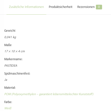
Hersteller Kontakt:
customerservice@pastidea.com
Hersteller Adresse:
Loc. Fist 20 // 39036 Badia (BZ) // Italia
Zusatzkosten Versand:
Beim Versand in Staaten außerhalb der EU können zusätzliche
Versandentgelte anfallen, die vom Käufer zu entrichten sind.
Zusatzkosten Import:
Beim Versand in Staaten außerhalb der EU können zusätzliche Zollentgelte
anfallen, die vom Käufer zu entrichten sind.
Zusatz Importbestimmungen:
Informieren Sie sich vorher über die aktuellen Importbestimmungen, falls Sie
ein Versandziel außerhalb Deutschlands wählen!
Adapter benötigt:
Nein