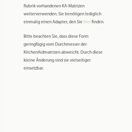
17 × 10 × 4 cm
Markenname:
PASTIDEA
Spülmaschinenfest:
Ja
Material:
POM (Polyoxymethylen – garantiert lebensmittelechter Kunststoff)
Farbe:
Weiß
Herstellung Land:
Italien
Hersteller:
Pastidea di Formatre S.R.L.
Hersteller Webseite:
https://pastidea.com/it/