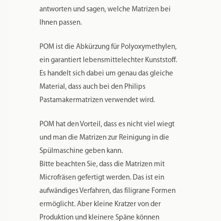
unsere Matrizen finden Sie
hier
.
Was Sie sonst noch wissen sollten?
Es kommt immer wieder vor, dass es
Umsteiger gibt, die von dem
Röhrennudelvorsatz auf den Philips
Pastamaker Avance umsteigen. Für diesen Fall
haben wir eine gute Nachricht. Sie können
diese Matrize und die anderen in dieser
Rubrik vorhandenen KA-Matrizen
weiterverwenden. Sie benötigen lediglich
einmalig einen Adapter, den Sie
hier
finden.
Bitte beachten Sie, dass diese Form
geringfügig vom Durchmesser der
KitchenAidmatrizen abweicht. Durch diese