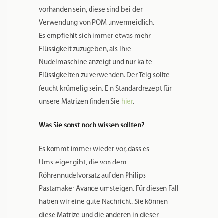
kleine Änderung sind sie vielseitiger
einsetzbar.
Zusätzliche Informationen
Produktsicherheit
Rezensionen
0
Gewicht
0,041 kg
Maße