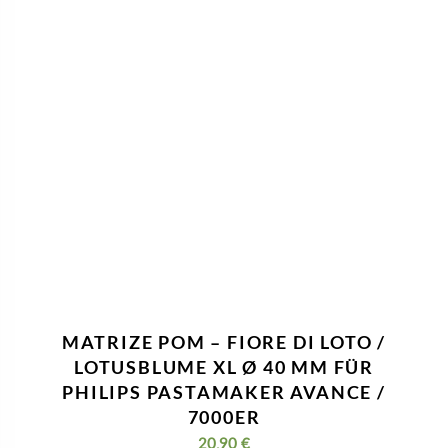
Nützliche Informationen
Kontaktiere Uns
Impressum
Datenschutzerklärung
Geschäftsbedingungen
Widerrufsbelehrung & Widerrufsformular
Versandkosten & Lieferzeit
Zahlungsinformationen
VERTRAG WIDERRUFEN