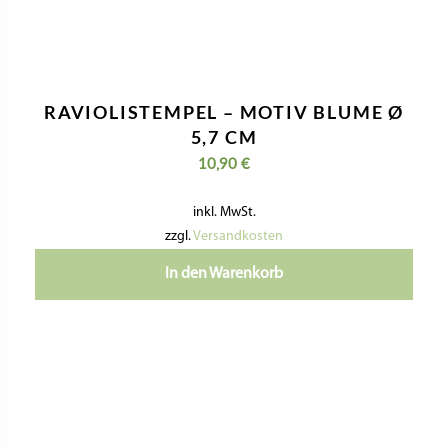
MATRIZE POM – FIORE DI LOTO /
LOTUSBLUME XL Ø 40 MM FÜR
PHILIPS PASTAMAKER AVANCE /
7000ER
20,90
€
inkl. MwSt.
zzgl.
Versandkosten
In den Warenkorb