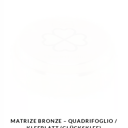
RAVIOLISTEMPEL – MOTIV BLUME Ø
5,7 CM
10,90
€