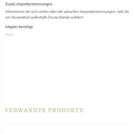
MATRIZE BRONZE – QUADRIFOGLIO /
KLEEBLATT (GLÜCKSKLEE)
35,60
€
inkl. MwSt.
zzgl.
Versandkosten
In den Warenkorb