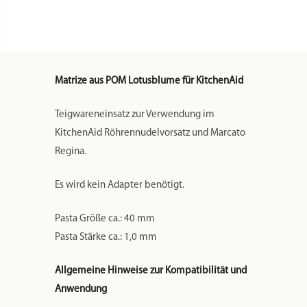
5KSMPEXTA
Ebenso passen die Matrizen auf der
Nudelmaschine Marcato Regina und
Pastamatic Ariete 1950
Wenn Sie unsicher sind, ob Ihr Modell für die
Matrizen passt, schreiben Sie uns gerne eine
Nachricht, am besten mit einem Foto Ihrer
Nudelmaschine. Wir werden Ihnen zeitnah
antworten und sagen, welche Matrizen bei
Ihnen passen.
POM ist die Abkürzung für Polyoxymethylen,
ein garantiert lebensmittelechter Kunststoff.
Es handelt sich dabei um genau das gleiche
Material, dass auch bei den Philips