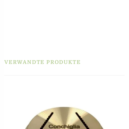
PRODUKTSICHERHEIT
HERSTELLERINFORMATIONEN
REZENSIONEN
Es gibt noch keine Rezensionen.
Schreibe die erste Rezension für „Matrize Bronze
– Quadrifoglio / Kleeblatt (Glücksklee)“
Du musst
angemeldet
sein, um eine Rezension veröffentlichen zu können.
VERWANDTE PRODUKTE