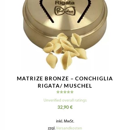
MATRIZE BRONZE – CONCHIGLIA
RIGATA/ MUSCHEL
Bewertet
mit
Unverified overall ratings
5.00
32,90
€
von 5
inkl. MwSt.
zzgl.
Versandkosten