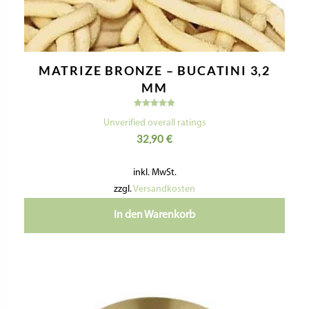
MATRIZE BRONZE – BUCATINI 3,2
MM
Bewertet
mit
Unverified overall ratings
5.00
32,90
€
von 5
inkl. MwSt.
zzgl.
Versandkosten
In den Warenkorb