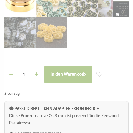
Matrize
In den Warenkorb
Bronze
Alternative:
-
Quadrifoglio
/
3 vorrätig
Kleeblatt
(Glücksklee)
Menge
🟢 PASST DIREKT – KEIN ADAPTER ERFORDERLICH
Diese Bronzematrize Ø 45 mm ist passend für die Kenwood
Pastafresca.