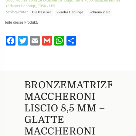
EAN: 8050249777739
ARTIKELNUMMER:
273-HD910034
Kategorien:
Kenwood Pasta Fresca Matrizen
,
Matrizen PN100 Pasta Bella
Emma (Adapter benötigt)
,
MPF1.5/PE15E Matrizen (Adapter benötigt)
,
Serie
5000 Matrizen Bronze (Adapter benötigt)
,
Serie 7000 Matrizen Bronze
(Adapter benötigt)
,
TR50 / LP5
Schlagwörter:
Die Klassiker
Giselas Lieblinge
Röhrennudeln
Teile dieses Produkt:
Facebook
Twitter
Email
Gmail
WhatsApp
Teilen
BRONZEMATRIZE
MACCHERONI