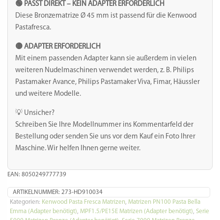
-
Maccherone
liscio
2 vorrätig
/
Maccheroni
glatt
🟢 PASST DIREKT – KEIN ADAPTER ERFORDERLICH
/
Diese Bronzematrize Ø 45 mm ist passend für die Kenwood
Ziti
Pastafresca.
Ø
8,5
🟡 ADAPTER ERFORDERLICH
mm
Mit einem passenden Adapter kann sie außerdem in vielen
Menge
weiteren Nudelmaschinen verwendet werden, z. B. Philips
Pastamaker Avance, Philips Pastamaker Viva, Fimar, Häussler
und weitere Modelle.
💡 Unsicher?
Schreiben Sie Ihre Modellnummer ins Kommentarfeld der
Bestellung oder senden Sie uns vor dem Kauf ein Foto Ihrer
Maschine. Wir helfen Ihnen gerne weiter.