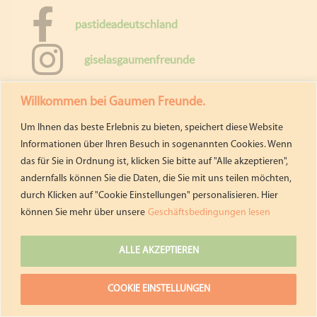
VERTRAG WIDERRUFEN
Folge Uns:
pastideadeutschland
Willkommen bei Gaumen Freunde.
giselasgaumenfreunde
Um Ihnen das beste Erlebnis zu bieten, speichert diese Website
Informationen über Ihren Besuch in sogenannten Cookies. Wenn
E-mail
das für Sie in Ordnung ist, klicken Sie bitte auf "Alle akzeptieren",
andernfalls können Sie die Daten, die Sie mit uns teilen möchten,
Giselas Gaumenfreunde
durch Klicken auf "Cookie Einstellungen" personalisieren. Hier
können Sie mehr über unsere
Geschäftsbedingungen lesen
ALLE AKZEPTIEREN
Copyright ©
| Entwickelt von:
teamq.biz
2026
COOKIE EINSTELLUNGEN