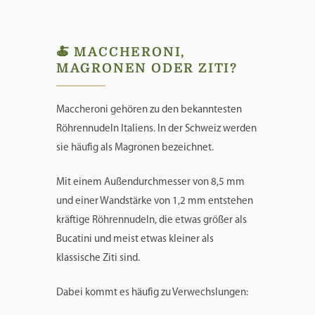
eigenen Charakter. Sie stehen für die
ursprüngliche italienische Pastatradition und
überzeugen durch ihre elegante Optik und
ihren angenehmen Biss.
🍝 MACCHERONI,
MAGRONEN ODER ZITI?
Maccheroni gehören zu den bekanntesten
Röhrennudeln Italiens. In der Schweiz werden
sie häufig als Magronen bezeichnet.
Mit einem Außendurchmesser von 8,5 mm
und einer Wandstärke von 1,2 mm entstehen
kräftige Röhrennudeln, die etwas größer als
Bucatini und meist etwas kleiner als