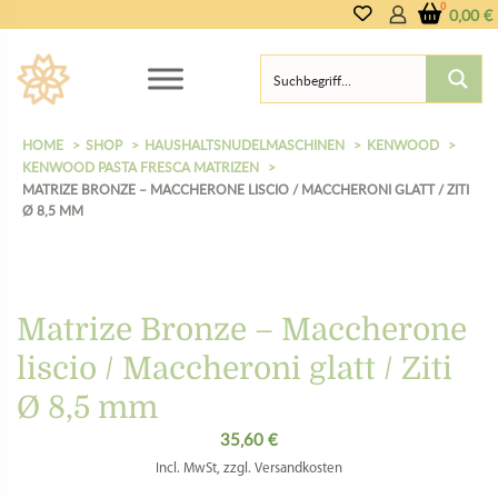
0,00
€
HOME
SHOP
HAUSHALTSNUDELMASCHINEN
KENWOOD
KENWOOD PASTA FRESCA MATRIZEN
MATRIZE BRONZE – MACCHERONE LISCIO / MACCHERONI GLATT / ZITI
Ø 8,5 MM
Matrize Bronze – Maccherone
liscio / Maccheroni glatt / Ziti
Ø 8,5 mm
35,60
€
Incl. MwSt, zzgl. Versandkosten