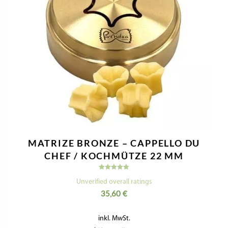
MATRIZE BRONZE – CAPPELLO DU
CHEF / KOCHMÜTZE 22 MM
Bewertet
mit
Unverified overall ratings
5.00
35,60
€
von 5
inkl. MwSt.