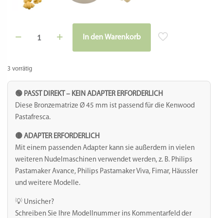
Matrize
In den Warenkorb
Bronze
Alternative:
-
Gnocco
napoletano
3 vorrätig
gigante
36
mm
🟢 PASST DIREKT – KEIN ADAPTER ERFORDERLICH
Menge
Diese Bronzematrize Ø 45 mm ist passend für die Kenwood
Pastafresca.
🟡 ADAPTER ERFORDERLICH
Mit einem passenden Adapter kann sie außerdem in vielen
weiteren Nudelmaschinen verwendet werden, z. B. Philips
Pastamaker Avance, Philips Pastamaker Viva, Fimar, Häussler
und weitere Modelle.
💡 Unsicher?
Schreiben Sie Ihre Modellnummer ins Kommentarfeld der