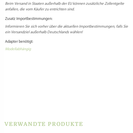
Beim Versand in Staaten außerhalb der EU können zusätzliche Zollentgelte
anfallen, die vom Käufer zu entrichten sind.
Zusatz Importbestimmungen:
Informieren Sie sich vorher über die aktuellen Importbestimmungen, falls Sie
ein Versandziel außerhalb Deutschlands wählen!
Adapter benötigt:
Modellabhängig
Select Language
▼
PRODUKTSICHERHEIT
HERSTELLERINFORMATIONEN
REZENSIONEN
Es gibt noch keine Rezensionen.
Schreibe die erste Rezension für „Matrize Bronze
– Gnocco napoletano gigante 36 mm“
VERWANDTE PRODUKTE
Du musst
angemeldet
sein, um eine Rezension veröffentlichen zu können.