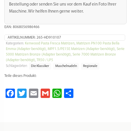
Bestellung oder senden Sie uns vor dem Kauf ein Foto Ihrer
Maschine. Wir helfen Ihnen gerne weiter.
EAN: 8068056986466
ARTIKELNUMMER:
265-HD910107
Kategorien:
Kenwood Pasta Fresca Matrizen
,
Matrizen PN100 Pasta Bella
Emma (Adapter benötigt)
,
MPF1.5/PE15E Matrizen (Adapter benötigt)
,
Serie
5000 Matrizen Bronze (Adapter benötigt)
,
Serie 7000 Matrizen Bronze
(Adapter benötigt)
,
TR50 / LP5
Schlagwörter:
Die Klassiker
Muschelnudeln
Regionale
Teile dieses Produkt:
Facebook
Twitter
Email
Gmail
WhatsApp
Teilen