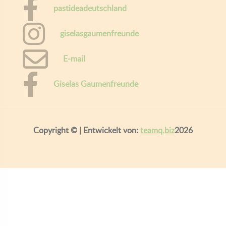
pastideadeutschland
giselasgaumenfreunde
E-mail
Giselas Gaumenfreunde
Copyright ©
| Entwickelt von:
teamq.biz
2026