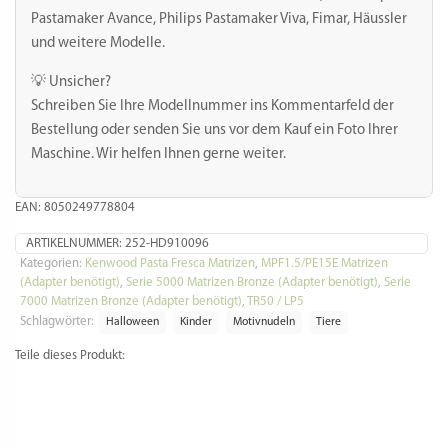
Pastamaker Avance, Philips Pastamaker Viva, Fimar, Häussler
und weitere Modelle.
💡 Unsicher?
Schreiben Sie Ihre Modellnummer ins Kommentarfeld der
Bestellung oder senden Sie uns vor dem Kauf ein Foto Ihrer
Maschine. Wir helfen Ihnen gerne weiter.
EAN: 8050249778804
ARTIKELNUMMER:
252-HD910096
Kategorien:
Kenwood Pasta Fresca Matrizen
,
MPF1.5/PE15E Matrizen
(Adapter benötigt)
,
Serie 5000 Matrizen Bronze (Adapter benötigt)
,
Serie
7000 Matrizen Bronze (Adapter benötigt)
,
TR50 / LP5
Schlagwörter:
Halloween
Kinder
Motivnudeln
Tiere
Teile dieses Produkt:
Facebook
Twitter
Email
Gmail
WhatsApp
Teilen