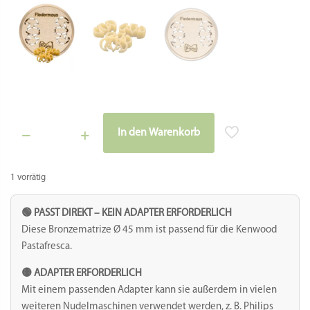
In den Warenkorb
Matrize
Bronze
-
1 vorrätig
Fledermaus
Menge
🟢 PASST DIREKT – KEIN ADAPTER ERFORDERLICH
Diese Bronzematrize Ø 45 mm ist passend für die Kenwood
Pastafresca.
🟡 ADAPTER ERFORDERLICH
Mit einem passenden Adapter kann sie außerdem in vielen
weiteren Nudelmaschinen verwendet werden, z. B. Philips