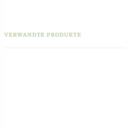
REZENSIONEN
Es gibt noch keine Rezensionen.
Schreibe die erste Rezension für „Matrize Bronze
– Fledermaus“
Du musst
angemeldet
sein, um eine Rezension veröffentlichen zu können.
VERWANDTE PRODUKTE