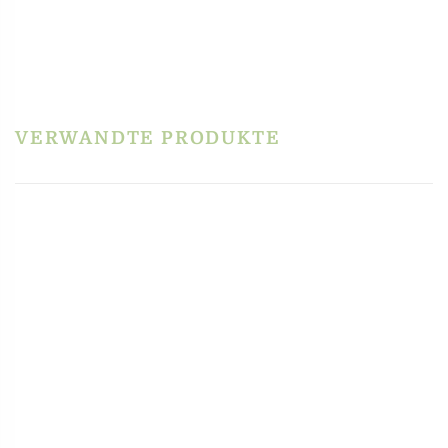
Es gibt noch keine Rezensionen.
Schreibe die erste Rezension für „Matrize Bronze
– Caramelle/ Bonbons“
Du musst
angemeldet
sein, um eine Rezension veröffentlichen zu können.
VERWANDTE PRODUKTE