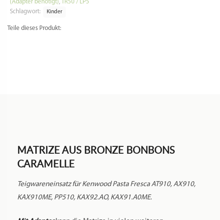
(Adapter benötigt)
,
TR50 / LP5
Schlagwort:
Kinder
Teile dieses Produkt:
MATRIZE AUS BRONZE BONBONS
CARAMELLE
Teigwareneinsatz für Kenwood Pasta Fresca AT910, AX910,
KAX910ME, PP510, KAX92.AO, KAX91.A0ME.