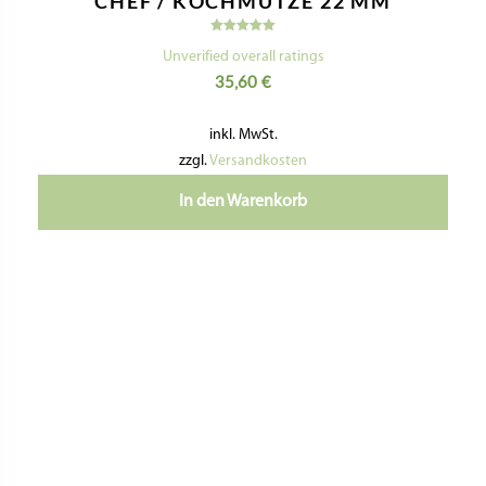
CHEF / KOCHMÜTZE 22 MM
Bewertet
mit
Unverified overall ratings
5.00
35,60
€
von 5
inkl. MwSt.
zzgl.
Versandkosten
In den Warenkorb