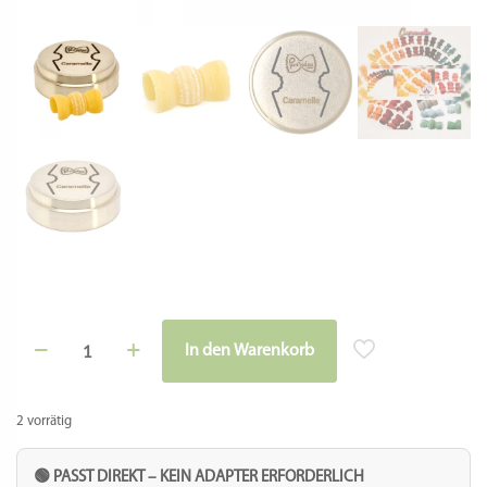
Matrize
In den Warenkorb
Bronze
-
Caramelle/
Bonbons
2 vorrätig
Menge
🟢 PASST DIREKT – KEIN ADAPTER ERFORDERLICH