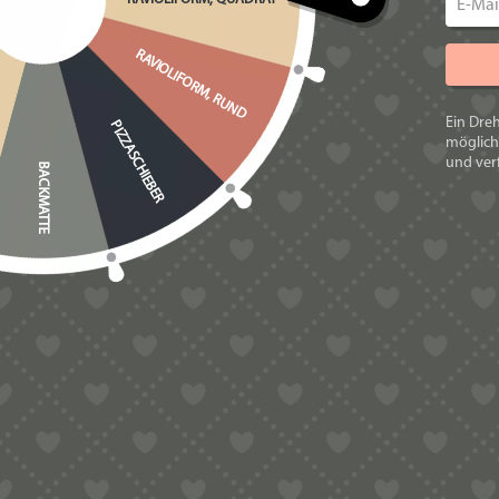
RAVIOLIFORM, RUND
Anleitung:
Ein Dre
PIZZASCHIEBER
möglich
Bitte nur kalte Flüssigkeiten verwende
und verf
BACKMATTE
Mehl vermeiden, besser durch Grieß e
Bindemittel wie Xanthan, Gluten, etc. 
ansonsten zu fest, die Matrizen könnt
Wenn man den Teig länger knetet bzw. r
Einen guten Nudelteig erkennt man dara
Auch die Produktion von glutenfreien 