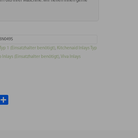
n Foto Ihrer Maschine. Wir helfen Ihnen gerne
BN049S
Typ 1 (Einsatzhalter benötigt)
,
Kitchenaid Inlays Typ
o Inlays (Einsatzhalter benötigt)
,
Viva Inlays
il
WhatsApp
Teilen