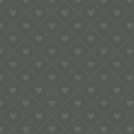
Sortiment
HOME
SHOP
HAUSHALTSNUDELMASCHINEN
PASTAIO 
INLAY BRONZE (TYP 1) – SARD. GNOCCHI – EINSATZHALTER ER