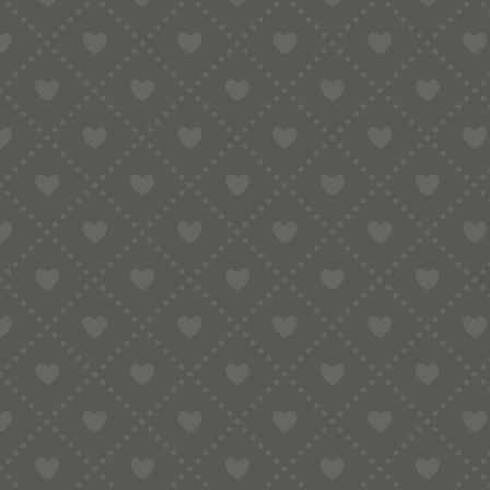
Inlay in Bronze – Sard. Gnocchi
Dieser Pasta-Matrizen-Einsatz ist komp
Lieferumfang enthalten) wird benötig
Material:
Standard Bronze (Messing)
Dicke: 1,6
mm
Warum Bronze:
Bei Bronzematrizen und diesen neuen Ei
gefertigten Nudeln nur selten und mei
Durch das Pressen des Nudelteigs durc
wird griffiger. Dadurch kann die Pas