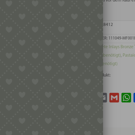
senden Sie uns vor dem Kauf ei
weiter.
EAN: 8054796718412
ARTIKELNUMMER:
111049-MF001
Kategorien:
Ariete Inlays Bronze 
1 (Einsatzhalter benötigt)
,
Pastai
(Einsatzhalter benötigt)
Teile dieses Produkt:
Facebook
Twitter
Email
Gma