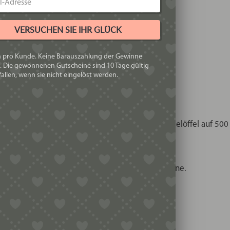
VERSUCHEN SIE IHR GLÜCK
h pro Kunde. Keine Barauszahlung der Gewinne
. Die gewonnenen Gutscheine sind 10 Tage gültig
n.
allen, wenn sie nicht eingelöst werden.
rsetzen.
nur in geringem Umfang einsetzen, maximal 1 Teelöffel auf 500
en brechen.
uhen lässt, entwickelt sich das Gluten von alleine.
n, dass er feucht bröselig ist.
Nudeln ist mit den Einsätzen möglich.