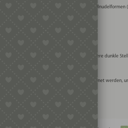
n verfügbar, eher die oft nachgefragten Standardnudelformen 
 produktionsbedingt die Einsätze in Bronze kleinere dunkle Ste
 nicht die Funktion.
fest und sollten nach Reinigung sofort abgetrocknet werden, 