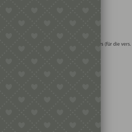
g ermöglicht es Ihnen, die verschiedenen Inlays (für die vers
ber dem alten System
tiert werden können
onze“ (eine Legierung)
rswo verfügbar
ys realisierbar<p>