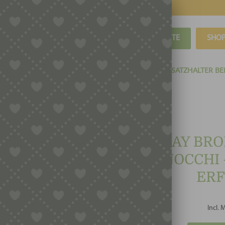
BLOG
REZEPTE
SHO
EINSATZHALTER UND INLAYS
PASTAIO INLAYS (EINSATZHALTER BE
FORDERLICH
INLAY BRON
GNOCCHI 
ERF
Incl. 