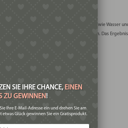
artweizengrieß, ausreichend kalter Flüssigkeit wie Wasser und/
as Gluten vom Hartweizen sich voll entwickeln. Das Ergebnis s
pt für unsere Matrizen:
macinata
EN SIE IHRE CHANCE,
EINEN
 aus:
IS ZU GEWINNEN
!
Sie Ihre E-Mail-Adresse ein und drehen Sie am
t etwas Glück gewinnen Sie ein Gratisprodukt.
iern, Rest Wasser, leicht verquirlt