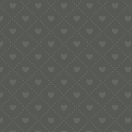
✘ Derzeit sind noch nicht viele Forme
kommen)
Hinweise:
Bitte beachten Sie, dass material- und
Material geschuldet und beeinträchtigt
Die Einsätze sind nicht spülmaschinen