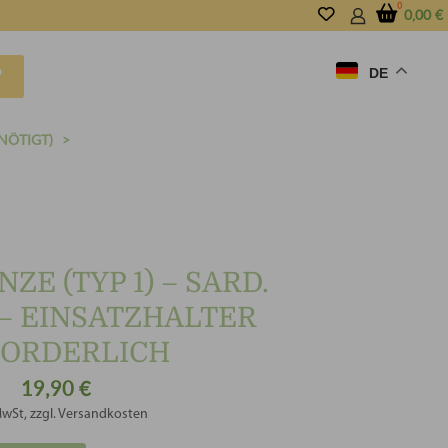
0,00
€
DE
P
NÖTIGT)
ZE (TYP 1) – SARD.
– EINSATZHALTER
ORDERLICH
19,90
€
MwSt, zzgl. Versandkosten