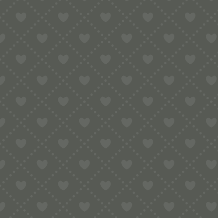
Kurz zum neuen System:
Dieses neue System zur Nudelherstellun
✔ Nachhaltiger und günstiger gegenü
✔ Einfacher zu reinigen, da sie demon
✔ Verfügbare Einsätze in POM oder „Br
✔ Von Pastidea patentiert, nicht ande
✔ Kleiner und einfacher zu lagern
die Nachteile:
✘ Nicht alle Pastaformate sind mit Inla