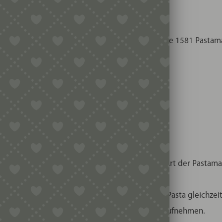
atibel mit dem Classe Italy Pastaio und der Ariete 1581 Pastam
t, um ihn auf diesen Maschinen zu verwenden.
nsätzen handelte es sich um die traditionelle Art der Pastaman
st nur in ausgewählten Feinkostläden.
h die Bronzematrizen wird die Oberfläche der Pasta gleichzeiti
ta später die Soße, Aromen und Gewürze besser aufnehmen.