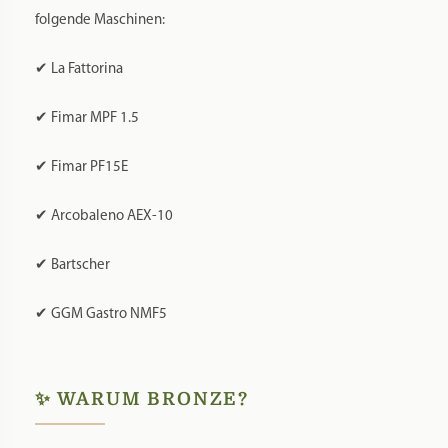
folgende Maschinen:
✔ La Fattorina
✔ Fimar MPF 1.5
✔ Fimar PF15E
✔ Arcobaleno AEX-10
✔ Bartscher
✔ GGM Gastro NMF5
✨ WARUM BRONZE?