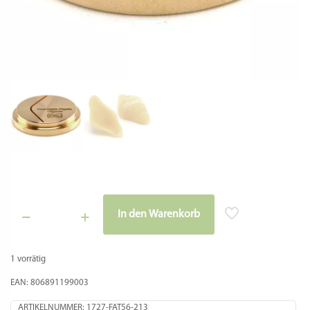
In den Warenkorb
Matrize
Alternative:
Bronze
-
1 vorrätig
Conchiglia
Rigata
EAN: 806891199003
Gigante
/
ARTIKELNUMMER:
1727-FAT56-213