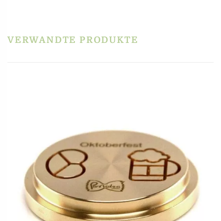
Schreibe die erste Rezension für „Matrize Bronze
– Conchiglia Rigata Gigante / sehr große
Muschel gestreift für La Fattorina, Fimar MPF 1.5,
VERWANDTE PRODUKTE
PF15E und andere“
Du musst
angemeldet
sein, um eine Rezension veröffentlichen zu können.