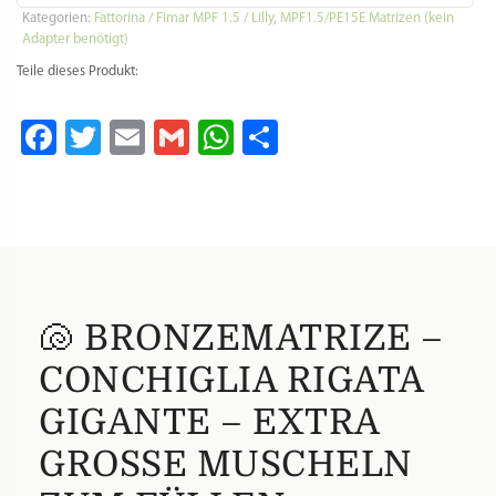
sehr
Kategorien:
Fattorina / Fimar MPF 1.5 / Lilly
,
MPF1.5/PE15E Matrizen (kein
große
Adapter benötigt)
Muschel
gestreift
Teile dieses Produkt:
für
La
Facebook
Twitter
Email
Gmail
WhatsApp
Teilen
Fattorina,
Fimar
MPF
1.5,
PF15E
und
andere
Menge
🐚 BRONZEMATRIZE –
CONCHIGLIA RIGATA
GIGANTE – EXTRA
GROSSE MUSCHELN Z