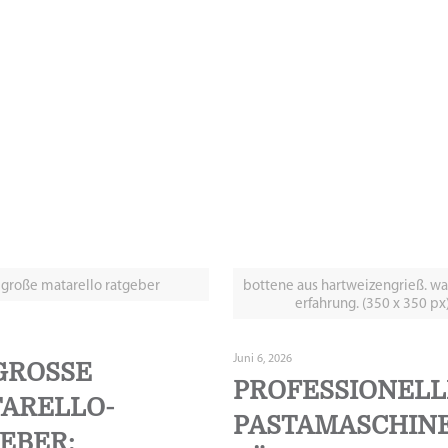
 große matarello ratgeber
bottene aus hartweizengrieß. wa
erfahrung. (350 x 350 px
Juni 6, 2026
ROSSE M
PROFESSIONELL
RELLO-R
PASTAMASCHIN
BER: N