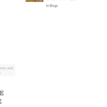
In Blogs
sser. und
)
E
E