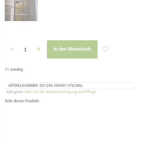
Reinigungsbürste
In den Warenkorb
mit
Holzgriff
für
Profinudelmaschinen
71 vorrätig
Menge
ARTIKELNUMMER:
501246-5004911FSCWAL
Kategorie:
Alles für die Matrizenreinigung und Pflege
Teile dieses Produkt: