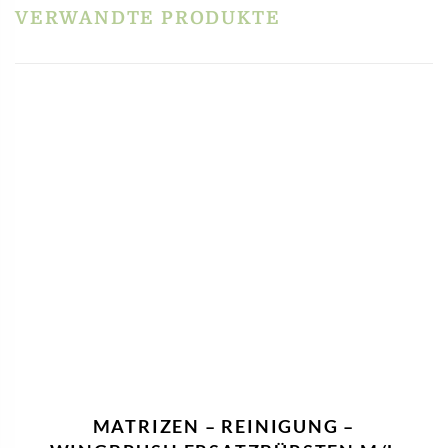
Profinudelmaschinen“
VERWANDTE PRODUKTE
Du musst
angemeldet
sein, um eine Rezension veröffentlichen zu können.
MATRIZEN – REINIGUNG –