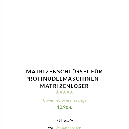
MATRIZENSCHLÜSSEL FÜR
PROFINUDELMASCHINEN –
MATRIZENLÖSER
Bewertet
mit
Unverified overall ratings
5.00
10,90
€
von 5
inkl. MwSt.
zzgl.
Versandkosten