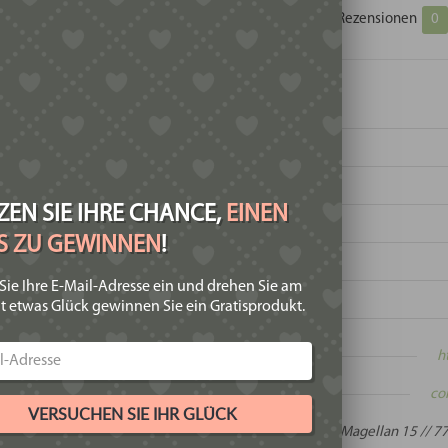
Zusätzliche Informationen
Produktsicherheit
Rezensionen
0
EN SIE IHRE CHANCE,
EINEN
IS ZU GEWINNEN
!
Sie Ihre E-Mail-Adresse ein und drehen Sie am
t etwas Glück gewinnen Sie ein Gratisprodukt.
te:
h
:
co
VERSUCHEN SIE IHR GLÜCK
:
Rue Magellan 15 // 77