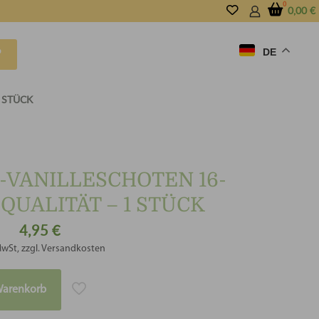
0,00
€
DE
P
 STÜCK
VANILLESCHOTEN 16-
QUALITÄT – 1 STÜCK
4,95
€
MwSt, zzgl. Versandkosten
Warenkorb