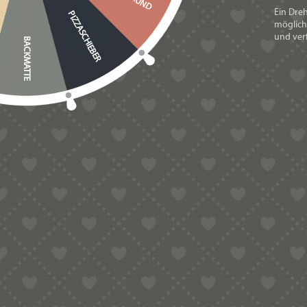
Ein Dre
PIZZASCHIEBER
Wärmeempfindlic
möglich
und verf
BACKMATTE
Zusatz
Lebensmittelvers
Select Language
▼
PRODUKTSICH
Es gibt noch keine
Schreibe die e
VERWANDTE PRODUK
Premiumqualit
Du musst
angemel