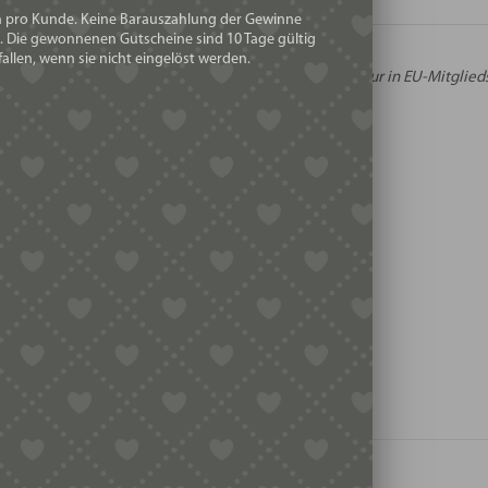
h pro Kunde. Keine Barauszahlung der Gewinne
h:
. Die gewonnenen Gutscheine sind 10 Tage gültig
allen, wenn sie nicht eingelöst werden.
Wir können Lebensmitteln nur in EU-Mitglied
and:
ERHEIT
HERSTELLERINFORMATIO
REZENSIONEN
 Rezensionen.
rste Rezension für „Madagaskar-Vanilleschoten 16-18
TE
ät – 1 Stück“
det
sein, um eine Rezension veröffentlichen zu können.