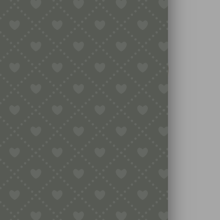
MATRIZE BRONZE –
CONCHIGLIA RIGATA
GIANT / SEHR GROSSE M
USCHEL MIT STREIFEN