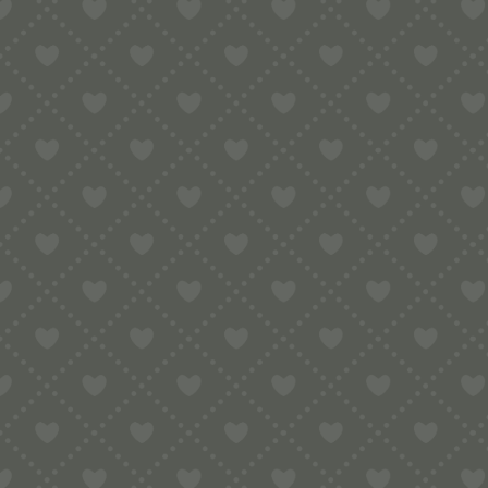
MATRIZE BRONZE –
BISCOTTI / SPRITZGEBÄCK