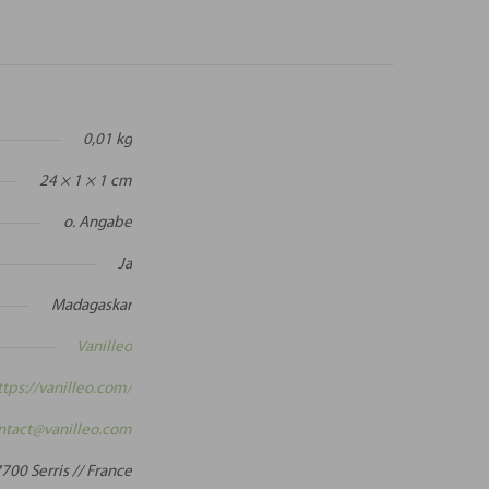
0,01 kg
24 × 1 × 1 cm
o. Angabe
Ja
Madagaskar
Vanilleo
ttps://vanilleo.com/
ntact@vanilleo.com
700 Serris // France