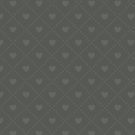
MADAGASKAR-VANILLESCH
Der Klassiker zum veredeln von Gebäc
Vanillingehalt
: 1,6 % bis 2 %
Luftfeuchtigkeit
: 30 % bis 33 %
Herkunft
: Madagaskar
Länge:
16-18 cm
Ernte
: 2025
*** Wichtiger Hinweis:
Wir können Lebensmitteln nur in EU-Mitglie