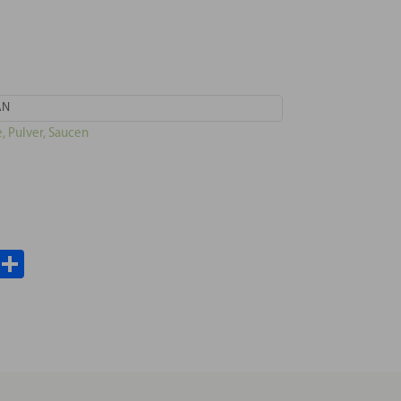
AN
 Pulver, Saucen
il
WhatsApp
Teilen