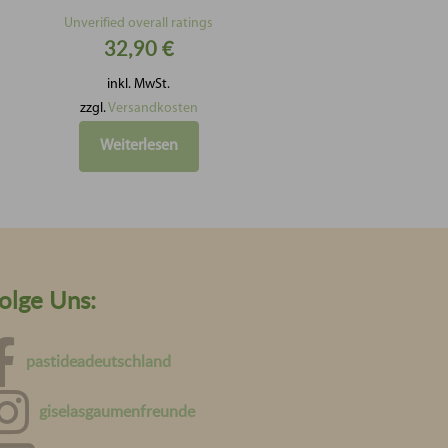
Bewertet
mit
Unverified overall ratings
5.00
32,90
€
von 5
inkl. MwSt.
zzgl.
Versandkosten
Weiterlesen
olge Uns:
pastideadeutschland
giselasgaumenfreunde