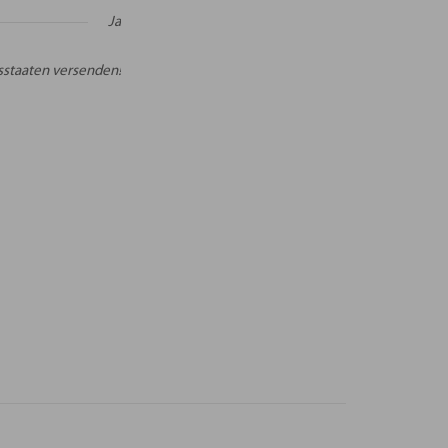
Ja
sstaaten versenden!
NEN