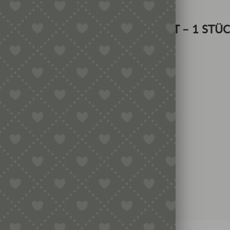
OTEN 16-18 PREMIUMQUALITÄT – 1 STÜ
k und Desserts – vegan und handverlesen.
dsstaaten versenden!