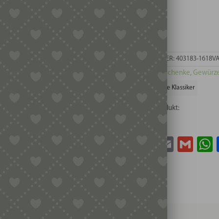
18
56 vorrätig
Premiumqualität
EAN: 000
-
1
ARTIKELNUMMER:
403183-1618V
Stück
Kategorien:
Geschenke
,
Gewürze,
Menge
Schlagwort:
Die Klassiker
Teile dieses Produkt:
Facebook
Twitter
Email
Gma