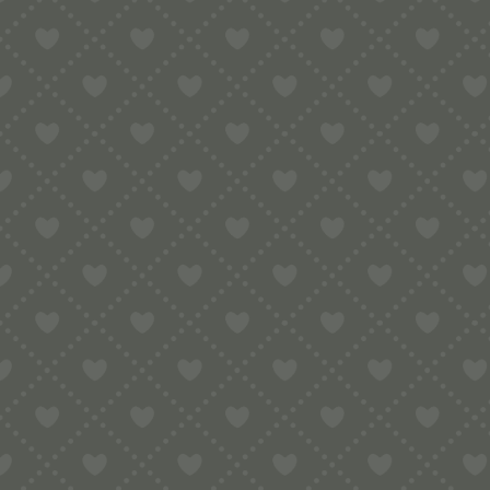
MIT EINER SCHIEBESTANGE
36,60
€
inkl. MwSt.
zzgl.
Versandkosten
In den Warenkorb