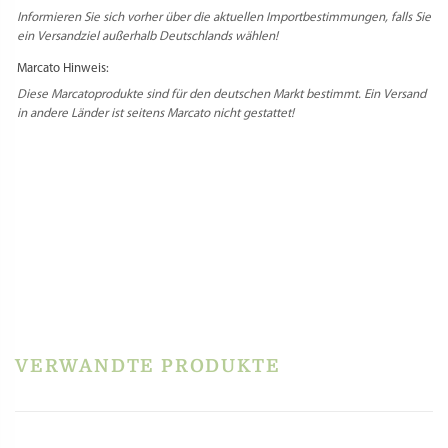
Informieren Sie sich vorher über die aktuellen Importbestimmungen, falls Sie
ein Versandziel außerhalb Deutschlands wählen!
Marcato Hinweis:
Diese Marcatoprodukte sind für den deutschen Markt bestimmt. Ein Versand
in andere Länder ist seitens Marcato nicht gestattet!
Select Language
▼
PRODUKTSICHERHEIT
HERSTELLERINFORMATIONEN
REZENSIONEN
Es gibt noch keine Rezensionen.
Schreibe die erste Rezension für „Marcato –
Ravioli Tablet – Rot, 10er Form 50×50 mm“
VERWANDTE PRODUKTE
Du musst
angemeldet
sein, um eine Rezension veröffentlichen zu können.