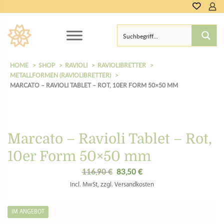
0,00
€
HOME
SHOP
RAVIOLI
RAVIOLIBRETTER
METALLFORMEN (RAVIOLIBRETTER)
MARCATO – RAVIOLI TABLET – ROT, 10ER FORM 50×50 MM
Marcato – Ravioli Tablet – Rot,
10er Form 50×50 mm
116,90
€
83,50
€
Ursprünglicher
Aktueller
Preis
Preis
Incl. MwSt, zzgl. Versandkosten
war:
ist:
116,90 €
83,50 €.
IM ANGEBOT