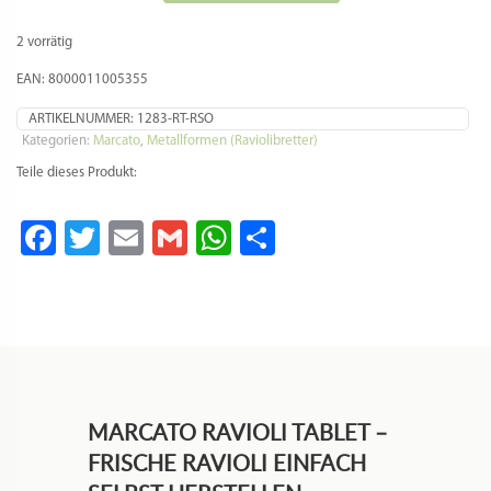
Tablet
–
2 vorrätig
Rot,
10er
EAN: 8000011005355
Form
50x50
ARTIKELNUMMER:
1283-RT-RSO
mm
Kategorien:
Marcato
,
Metallformen (Raviolibretter)
Menge
Teile dieses Produkt:
Facebook
Twitter
Email
Gmail
WhatsApp
Teilen
MARCATO RAVIOLI TABLET –
FRISCHE RAVIOLI EINFACH