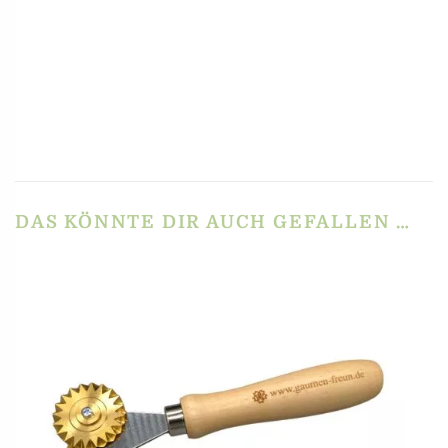
REZENSIONEN
Es gibt noch keine Rezensionen.
Schreibe die erste Rezension für
„Raviolibrettchen für 6 Ravioli – Blumen-Mulde –
Petunie“
Du musst
angemeldet
sein, um eine Rezension veröffentlichen zu können.
DAS KÖNNTE DIR AUCH GEFALLEN …