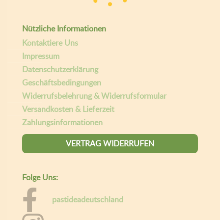
w
5
a
,
r
0
Nützliche Informationen
:
0
Kontaktiere Uns
5
1
€
Impressum
,
.
Datenschutzerklärung
0
Geschäftsbedingungen
0
Widerrufsbelehrung & Widerrufsformular
€
Versandkosten & Lieferzeit
Zahlungsinformationen
VERTRAG WIDERRUFEN
Folge Uns:
pastideadeutschland