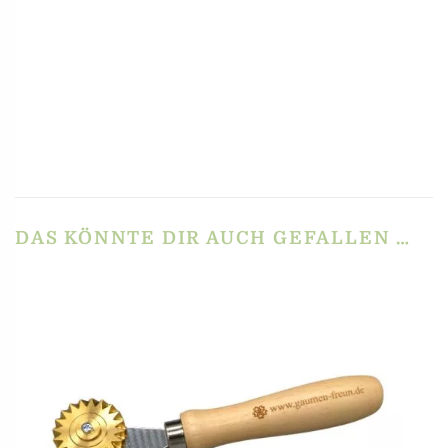
REZENSIONEN
Es gibt noch keine Rezensionen.
Schreibe die erste Rezension für
„Raviolibrettchen für 6 Ravioli – Blumen-Mulde –
florales Relief“
Du musst
angemeldet
sein, um eine Rezension veröffentlichen zu können.
DAS KÖNNTE DIR AUCH GEFALLEN …