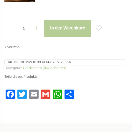
Raviolibrettchen
In den Warenkorb
für
Alternative:
6
Ravioli
–
7 vorrätig
Blumen-
Mulde
–
ARTIKELNUMMER:
993434-02CSL2356A
florales
Kategorie:
Holzformen (Raviolibretter)
Relief
Teile dieses Produkt:
Menge
Facebook
Twitter
Email
Gmail
WhatsApp
Teilen