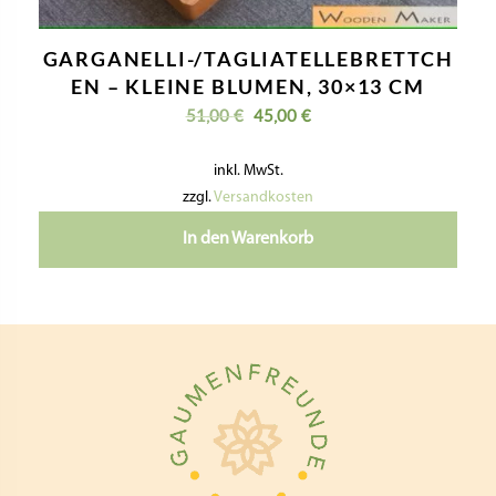
GARGANELLI-/TAGLIATELLEBRETTCH
EN – KLEINE BLUMEN, 30×13 CM
U
A
51,00
€
45,00
€
r
k
s
t
inkl. MwSt.
p
u
r
e
zzgl.
Versandkosten
ü
l
n
l
In den Warenkorb
g
e
l
r
i
P
c
r
h
e
e
i
r
s
P
i
r
s
e
t
i
:
s
4