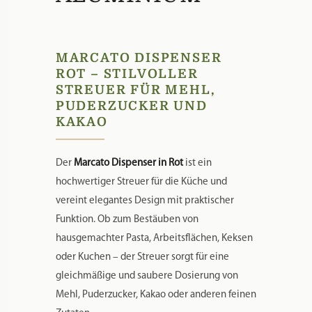
hausgemachter Pasta, Arbeitsflächen, Keksen
oder Kuchen – der Streuer sorgt für eine
gleichmäßige und saubere Dosierung von
Mehl, Puderzucker, Kakao oder anderen feinen
Zutaten.
Gefertigt aus einer
lebensmittelechten
eloxierten Aluminiumlegierung
und
hochwertigem
Edelstahl
, überzeugt der
Marcato Dispenser durch Langlebigkeit,
Hygiene und eine einfache Reinigung. Dank
seines modernen Designs passt er perfekt in
jede Küche und kann dekorativ auf der
Arbeitsfläche stehen bleiben.
Der Dispenser eignet sich ideal für
Hobbybäcker, Pasta-Liebhaber und alle, die