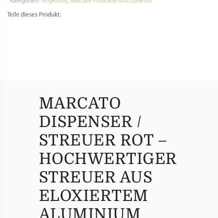
STREUER AUS
ELOXIERTEM
ALUMINIUM
MARCATO DISPENSER
ROT – STILVOLLER
STREUER FÜR MEHL,
PUDERZUCKER UND
KAKAO
Der
Marcato Dispenser in Rot
ist ein
hochwertiger Streuer für die Küche und
vereint elegantes Design mit praktischer
Funktion. Ob zum Bestäuben von