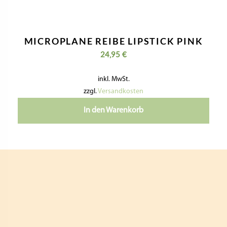
Nützliche Informationen
Kontaktiere Uns
Impressum
Datenschutzerklärung
Geschäftsbedingungen
Widerrufsbelehrung & Widerrufsformular
Versandkosten & Lieferzeit
Zahlungsinformationen
VERTRAG WIDERRUFEN