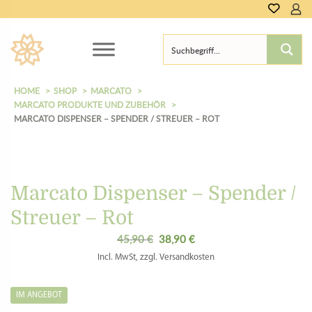
HOME
SHOP
MARCATO
MARCATO PRODUKTE UND ZUBEHÖR
MARCATO DISPENSER – SPENDER / STREUER – ROT
Marcato Dispenser – Spender /
Streuer – Rot
45,90
€
38,90
€
Ursprünglicher
Aktueller
Preis
Preis
Incl. MwSt, zzgl. Versandkosten
war:
ist:
45,90 €
38,90 €.
IM ANGEBOT