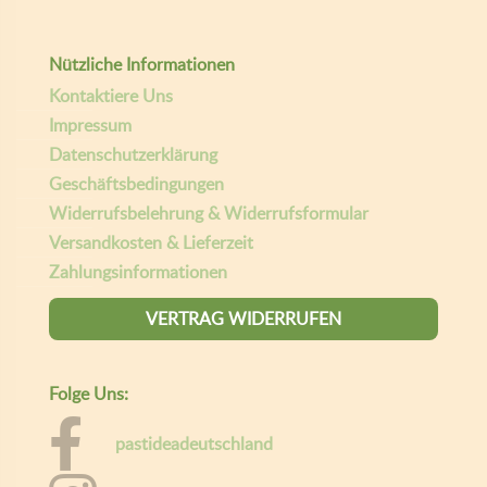
Folge Uns:
pastideadeutschland
giselasgaumenfreunde
E-mail
Giselas Gaumenfreunde
Copyright ©
| Entwickelt von:
teamq.biz
2026
Willkommen bei Gaumen Freunde.