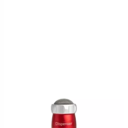
Marcato
In den Warenkorb
Dispenser
Alternative:
–
Spender
/