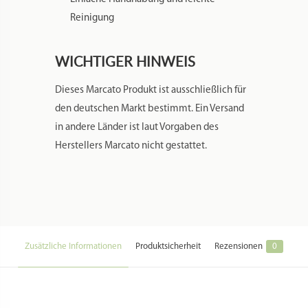
Zusätzliche Informationen
Produktsicherheit
Rezensionen
0
Gewicht
0,180 kg
Maße
16,5 × 6,5 × 6,5 cm
Markenname:
MARCATO
Spülmaschinenfest:
Nein
Herstellung Land:
Italien
Hersteller:
MARCATO S.p.A.