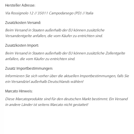
Diese Marcatoprodukte sind für den deutschen Markt bestimmt. Ein Versand
in andere Länder ist seitens Marcato nicht gestattet!
PRODUKTSICHERHEIT
HERSTELLERINFORMATIONEN
REZENSIONEN
Es gibt noch keine Rezensionen.
Schreibe die erste Rezension für „Marcato
Dispenser – Spender / Streuer – Rot“
VERWANDTE PRODUKTE
Du musst
angemeldet
sein, um eine Rezension veröffentlichen zu können.
IM ANGEBOT