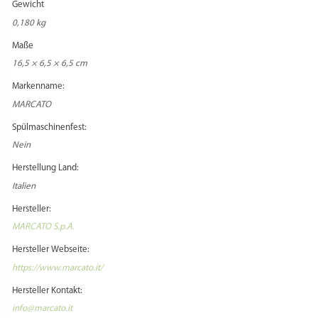
Hersteller Webseite:
https://www.marcato.it/
Hersteller Kontakt:
info@marcato.it
Hersteller Adresse:
Via Rossignolo 12 // 35011 Campodarsego (PD) // Italia
Zusatzkosten Versand:
Beim Versand in Staaten außerhalb der EU können zusätzliche
Versandentgelte anfallen, die vom Käufer zu entrichten sind.
Zusatzkosten Import:
Beim Versand in Staaten außerhalb der EU können zusätzliche Zollentgelte
anfallen, die vom Käufer zu entrichten sind.
Zusatz Importbestimmungen:
Informieren Sie sich vorher über die aktuellen Importbestimmungen, falls Sie
ein Versandziel außerhalb Deutschlands wählen!
Marcato Hinweis: