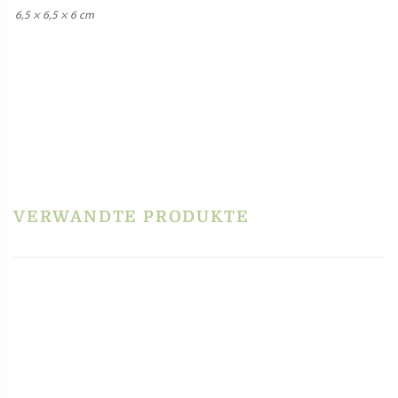
6,5 × 6,5 × 6 cm
REZENSIONEN
Es gibt noch keine Rezensionen.
Schreibe die erste Rezension für „Döschen zum
Aufbewahren von Bronzematrizen, 3 Stück,
Fattorina / Fimar MPF1,5 / PF15E Lilly“
VERWANDTE PRODUKTE
Du musst
angemeldet
sein, um eine Rezension veröffentlichen zu können.