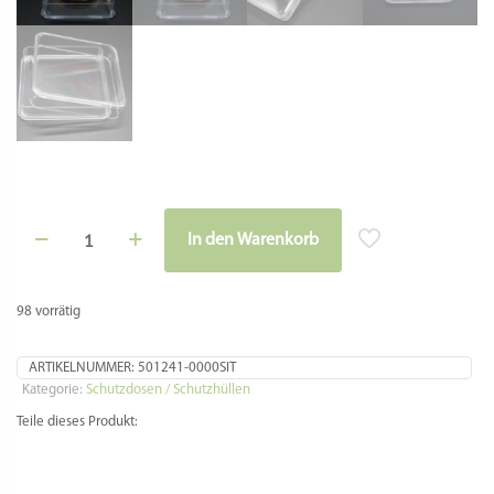
Döschen
In den Warenkorb
zum
Aufbewahren
von
Bronzematrizen,
98 vorrätig
3
Stück,
Fattorina
ARTIKELNUMMER:
501241-0000SIT
/
Kategorie:
Schutzdosen / Schutzhüllen
Fimar
Teile dieses Produkt:
MPF1,5
/
PF15E
Lilly