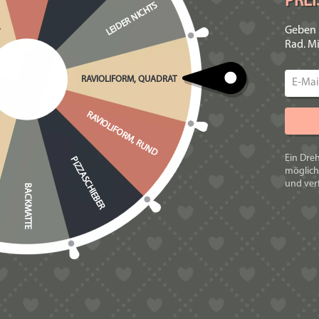
PRE
LEIDER NICHTS
Geben 
Rad. Mi
Gewicht
RAVIOLIFORM, QUADRAT
RAVIOLIFORM, RUND
Es gibt noch kei
Ein Dre
PIZZASCHIEBER
möglich
und verf
BACKMATTE
Schreibe die
Du musst
angem
VERWANDTE PRODUK