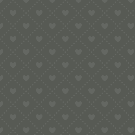
Sortiment
HOME
SHOP
AUFBEWAHRUNGEN
GESCHENKANHÄNGER
IM ANGEBOT