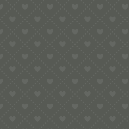
MATRIZE POM – KERZEN
(ADVENT, WEIHNACHTEN)
FÜR PHILIPS PASTAMAKER
AVANCE / 7000ER