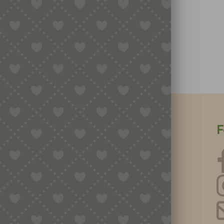
20,90
€
inkl. MwSt.
zzgl.
Versandkosten
In den Warenkorb
Nützliche Informationen
F
Kontaktiere Uns
Impressum
Datenschutzerklärung
Geschäftsbedingungen
Widerrufsbelehrung & Widerrufsformular
Versandkosten & Lieferzeit