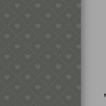
MATRIZE POM –
TANNENBAUM
(WEIHNACHTSBAUM,
WEIHNACHTEN) FÜR
PHILIPS PASTAMAKER
AVANCE / 7000ER