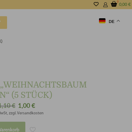
0,00
€
DE
P
)
 „WEIHNACHTSBAUM
“ (5 STÜCK)
1,10
€
1,00
€
Ursprünglicher
Aktueller
Preis
Preis
MwSt, zzgl. Versandkosten
war:
ist:
1,10 €
1,00 €.
Warenkorb