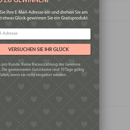
IS ZU GEWINNEN
!
Sie Ihre E-Mail-Adresse ein und drehen Sie am
t etwas Glück gewinnen Sie ein Gratisprodukt.
REZENSIONEN
VERSUCHEN SIE IHR GLÜCK
ne Rezensionen.
h pro Kunde. Keine Barauszahlung der Gewinne
. Die gewonnenen Gutscheine sind 10 Tage gültig
allen, wenn sie nicht eingelöst werden.
 erste Rezension für „Aufkleber „Weihnachtsbaum grün
eldet
sein, um eine Rezension veröffentlichen zu können.
TE