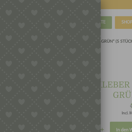
BLOG
REZEPTE
SHO
, -AUFKLEBER
AUFKLEBER „WEIHNACHTSBAUM GRÜN“ (5 STÜCK
AUFKLEBER
GRÜN
Incl. 
Aufkleber
In den 