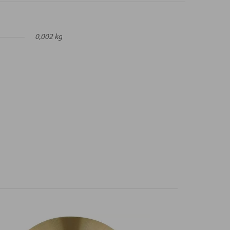
0,002 kg
“ (5 Stück)“