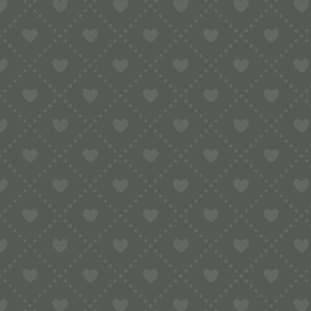
20,90
€
inkl. MwSt.
zzgl.
Versandkosten
In den Warenkorb