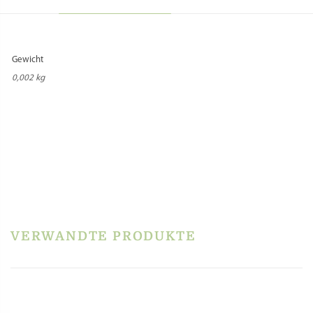
Gewicht
0,002 kg
REZENSIONEN
Es gibt noch keine Rezensionen.
Schreibe die erste Rezension für „Aufkleber „Mit
Liebe gemacht“ (5 Stück)“
Du musst
angemeldet
sein, um eine Rezension veröffentlichen zu können.
VERWANDTE PRODUKTE