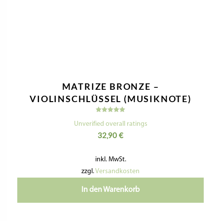
MATRIZE BRONZE –
VIOLINSCHLÜSSEL (MUSIKNOTE)
Bewertet
mit
Unverified overall ratings
5.00
32,90
€
von 5
inkl. MwSt.
zzgl.
Versandkosten
In den Warenkorb