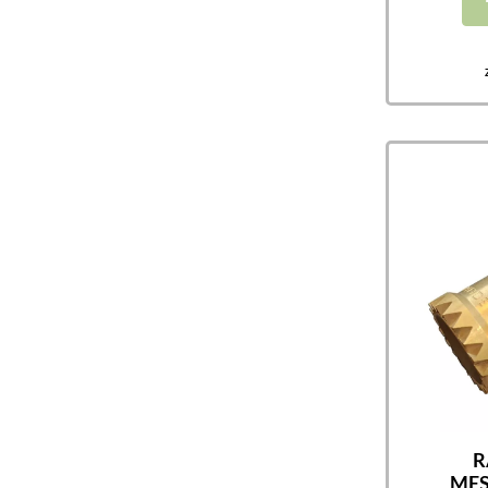
R
MES