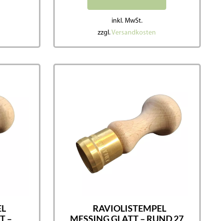
inkl. MwSt.
zzgl.
Versandkosten
EL
RAVIOLISTEMPEL
T –
MESSING GLATT – RUND 27