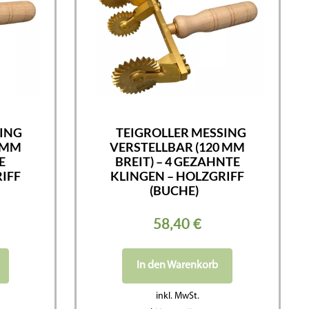
SING
TEIGROLLER MESSING
 MM
VERSTELLBAR (120 MM
E
BREIT) – 4 GEZAHNTE
IFF
KLINGEN – HOLZGRIFF
(BUCHE)
58,40
€
In den Warenkorb
inkl. MwSt.