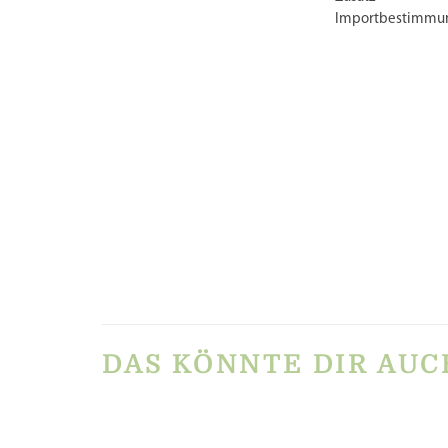
Importbestimmu
PRODUKTSICH
Es gibt noch keine
Schreibe die e
mm“
Du musst
angemel
DAS KÖNNTE DIR AUC