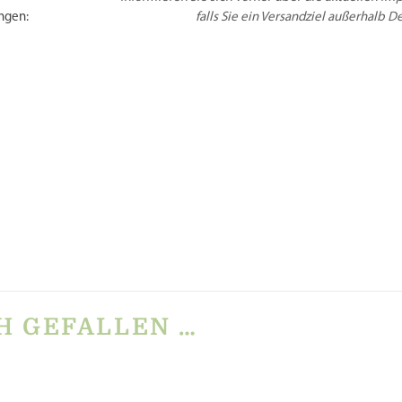
ngen:
falls Sie ein Versandziel außerhalb 
ERHEIT
HERSTELLERINFORMATIO
REZENSIONEN
 Rezensionen.
rste Rezension für „Raviolistempel viereckig aus Messi
det
sein, um eine Rezension veröffentlichen zu können.
H GEFALLEN …