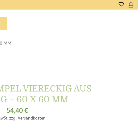
P
60 MM
MPEL VIERECKIG AUS
G – 60 X 60 MM
54,40
€
MwSt, zzgl. Versandkosten