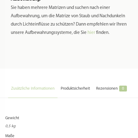
Messing
Farbe:
Messing
Herstellung Land:
Italien
Hersteller:
Rosinella
Hersteller Webseite:
https://www.gaumen-freun.de
Hersteller Kontakt:
service@gaumen-freun.de
Hersteller Adresse:
Wunnensteinstr. 27 // 70188 Stuttgart // Deutschland
Zusatzkosten Versand:
Beim Versand in Staaten außerhalb der EU können zusätzliche
Versandentgelte anfallen, die vom Käufer zu entrichten sind.