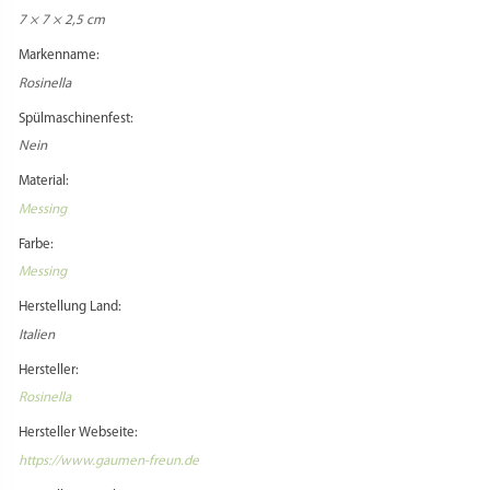
Zusatzkosten Import:
Beim Versand in Staaten außerhalb der EU können zusätzliche Zollentgelte
anfallen, die vom Käufer zu entrichten sind.
Zusatz Importbestimmungen:
Informieren Sie sich vorher über die aktuellen Importbestimmungen, falls Sie
ein Versandziel außerhalb Deutschlands wählen!
Adapter benötigt:
Modellabhängig
PRODUKTSICHERHEIT
REZENSIONEN
Es gibt noch keine Rezensionen.
Schreibe die erste Rezension für „Matrize
Messing – Tagliatelle 6 x 0,85 mm für TR70 Sela