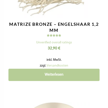
MATRIZE BRONZE – BIGOLI 3,2 MM
Bewertet
mit
Unverified overall ratings
5.00
32,90
€
von 5
inkl. MwSt.
zzgl.
Versandkosten
In den Warenkorb