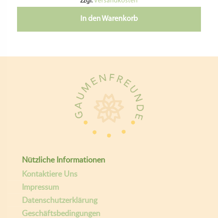
pastideadeutschland
giselasgaumenfreunde
E-mail
Giselas Gaumenfreunde
Copyright ©
| Entwickelt von:
teamq.biz
2026