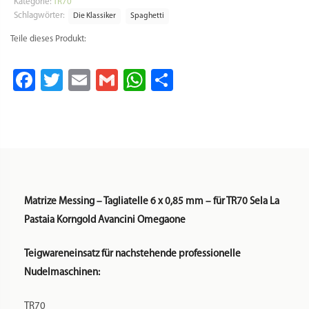
Es wird kein Adapter o.ä. benötigt. Die Matrize passt direkt
in die o.g. Nudelmaschinen.
Warum Messing:
Bei Messingmatrizen handelte es sich um die traditionelle
Art der Pastamanufaktur. Zu finden sind die „al bronzo“
gefertigten Nudeln nur selten und meist nur in
ausgewählten Feinkostläden.
Durch das Pressen des Nudelteigs durch die
Messingmatrizen wird die Oberfläche der Pasta gleichzeitig
ganz leicht aufgeraut, die Nudel wird griffiger. Dadurch kann
die Pasta später die Soße, Aromen und Gewürze besser
aufnehmen. Möchten Sie mehr über Messingmatrizen
erfahren? Dann empfehlen wir Ihnen den Artikel
hier
.
Rezept: