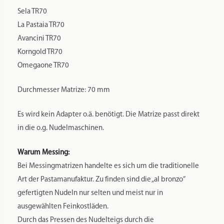
Es empfiehlt sich die Verwendung von Hartweizengrieß,
ausreichend kalter Flüssigkeit wie Wasser und/oder Ei. Der
Teig sollte ca. 8-10 Minuten geknetet werden, nur so kann
das Gluten vom Hartweizen sich voll entwickeln. Das
Ergebnis sollte ein feucht krümeliger Teig sein. Ein
Standardrezept für unsere Matrizen finden Sie
hier
.
Auch die Produktion von glutenfreien Nudeln ist mit den
Matrizen möglich.
Aufbewahrung:
Sie haben mehrere Matrizen und suchen nach einer
Aufbewahrung, um die Matrize von Staub und Nachdunkeln
durch Lichteinflüsse zu schützen? Dann empfehlen wir Ihren
unsere Aufbewahrungssysteme, die Sie
hier
finden.