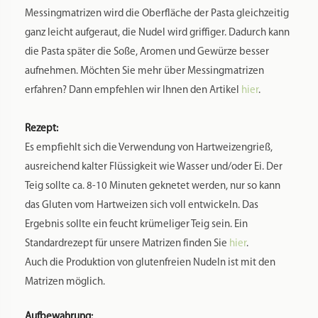
Zusätzliche Informationen
Produktsicherheit
Rezensionen
0
Gewicht
0,5 kg
Maße
7 × 7 × 2,5 cm
Markenname:
Rosinella
Spülmaschinenfest:
Nein
Material: