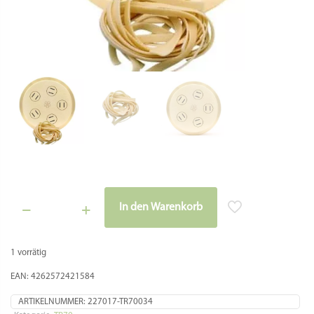
Matrize Messing – Tagliatelle 6 x 0,85 mm – für TR70 Sela La
Pastaia Korngold Avancini Omegaone
Teigwareneinsatz für nachstehende professionelle
Nudelmaschinen:
TR70
Sela TR70
La Pastaia TR70
Avancini TR70
Korngold TR70
Omegaone TR70
Durchmesser Matrize: 70 mm