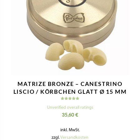
AUSVERKAUFT
MATRIZE BRONZE – ENGELSHAAR 1,2
MM
Bewertet
mit
Unverified overall ratings
5.00