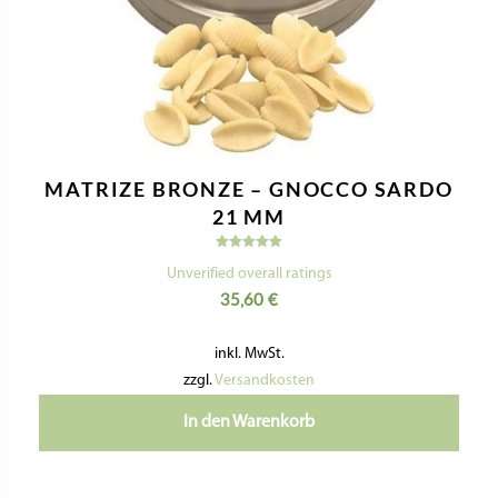
MATRIZE BRONZE – GNOCCO SARDO
21 MM
Bewertet
mit
Unverified overall ratings
5.00
35,60
€
von 5
inkl. MwSt.
zzgl.
Versandkosten
In den Warenkorb