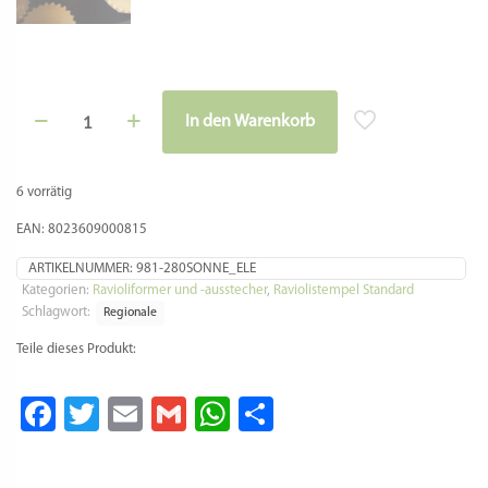
Raviolistempel
In den Warenkorb
-
Alternative:
Motiv
Sonne
Ø
6 vorrätig
5
cm
EAN: 8023609000815
Menge
ARTIKELNUMMER:
981-280SONNE_ELE
Kategorien:
Ravioliformer und -ausstecher
,
Raviolistempel Standard
Schlagwort:
Regionale
Teile dieses Produkt:
Facebook
Twitter
Email
Gmail
WhatsApp
Teilen