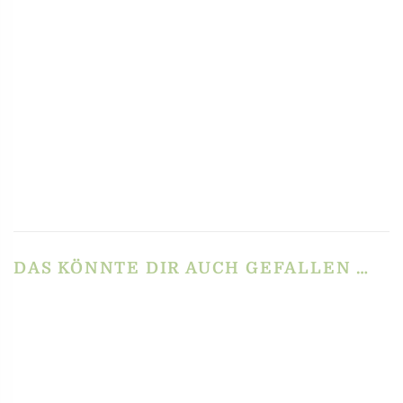
PRODUKTSICHERHEIT
HERSTELLERINFORMATIONEN
REZENSIONEN
Es gibt noch keine Rezensionen.
Schreibe die erste Rezension für „Raviolistempel
– Motiv Sonne Ø 5 cm“
Du musst
angemeldet
sein, um eine Rezension veröffentlichen zu können.
DAS KÖNNTE DIR AUCH GEFALLEN …