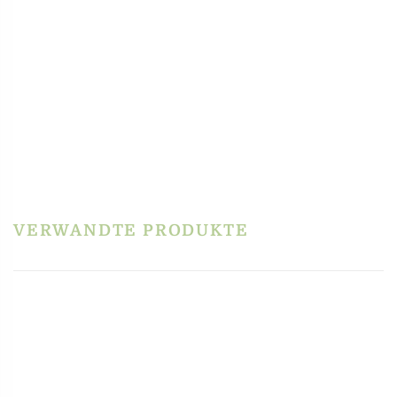
PRODUKTSICHERHEIT
HERSTELLERINFORMATIONEN
REZENSIONEN
Es gibt noch keine Rezensionen.
Schreibe die erste Rezension für „Raviolistempel
– Rund 6 cm“
Du musst
angemeldet
sein, um eine Rezension veröffentlichen zu können.
VERWANDTE PRODUKTE