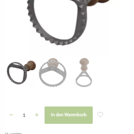
Raviolistempel
In den Warenkorb
-
Rund
6
cm