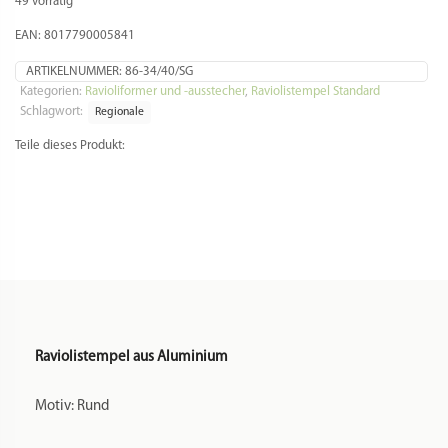
49 vorrätig
cm
Menge
EAN: 8017790005841
ARTIKELNUMMER:
86-34/40/SG
Kategorien:
Ravioliformer und -ausstecher
,
Raviolistempel Standard
Schlagwort:
Regionale
Teile dieses Produkt:
Raviolistempel aus Aluminium
Motiv: Rund