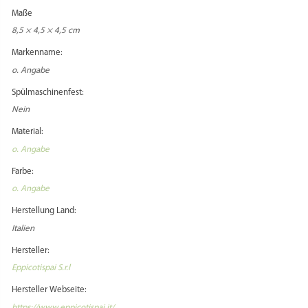
Maße
8,5 × 4,5 × 4,5 cm
Markenname:
o. Angabe
Spülmaschinenfest:
Nein
Material:
o. Angabe
Farbe:
o. Angabe
Herstellung Land:
Italien
Hersteller:
Eppicotispai S.r.l
Hersteller Webseite:
https://www.eppicotispai.it/