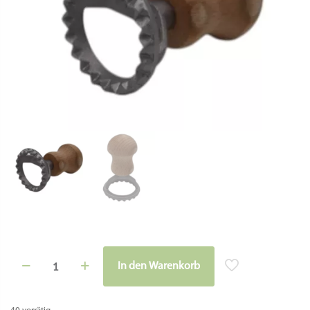
Raviolistempel
In den Warenkorb
-
Rund
Ø
4