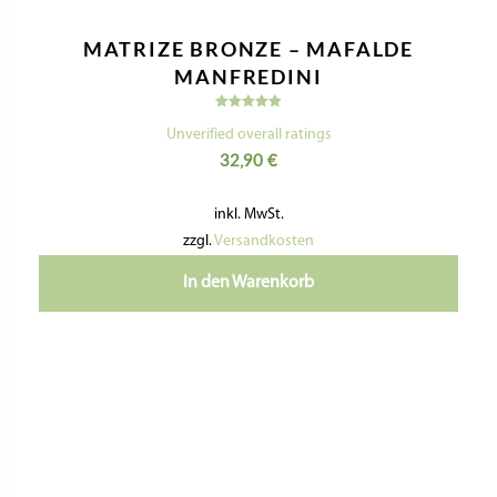
MATRIZE BRONZE – MAFALDE
MANFREDINI
Bewertet
mit
Unverified overall ratings
5.00
32,90
€
von 5
inkl. MwSt.
zzgl.
Versandkosten
In den Warenkorb