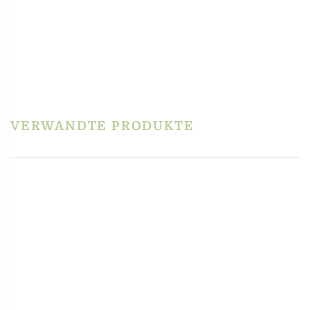
HERSTELLERINFORMATIONEN
REZENSIONEN
Es gibt noch keine Rezensionen.
Schreibe die erste Rezension für „Raviolistempel
– Rund Ø 4 cm“
Du musst
angemeldet
sein, um eine Rezension veröffentlichen zu können.
VERWANDTE PRODUKTE